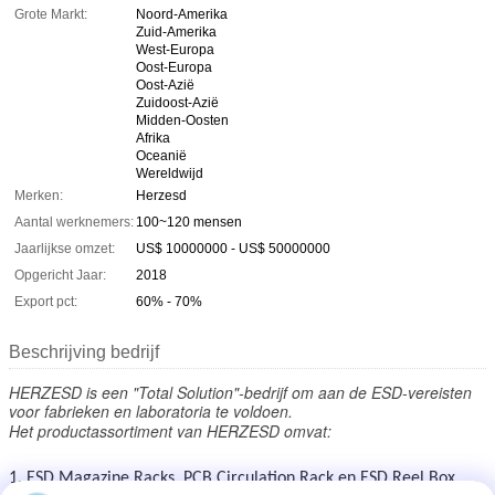
Grote Markt:
Noord-Amerika
Zuid-Amerika
West-Europa
Oost-Europa
Oost-Azië
Zuidoost-Azië
Midden-Oosten
Afrika
Oceanië
Wereldwijd
Merken:
Herzesd
Aantal werknemers:
100~120 mensen
Jaarlijkse omzet:
US$ 10000000 - US$ 50000000
Opgericht Jaar:
2018
Export pct:
60% - 70%
Beschrijving bedrijf
HERZESD is een "Total Solution"-bedrijf om aan de ESD-vereisten
voor fabrieken en laboratoria te voldoen.
Het productassortiment van HERZESD omvat:
1. ESD Magazine Racks, PCB Circulation Rack en ESD Reel Box.