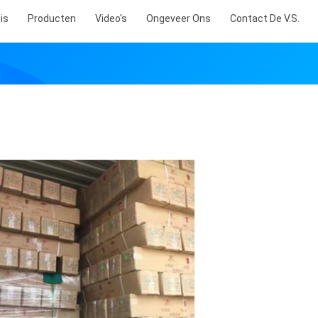
is
Producten
Video's
Ongeveer Ons
Contact De V.S.
s