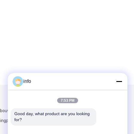
info
Mail ons
7:53 PM
bouw 5,
Good day, what product are you looking 
for?
ngpu District,