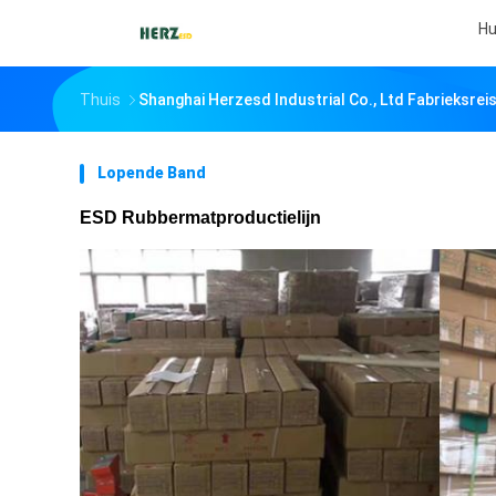
Hu
Thuis
Shanghai Herzesd Industrial Co., Ltd Fabrieksrei
Lopende Band
ESD Rubbermatproductielijn