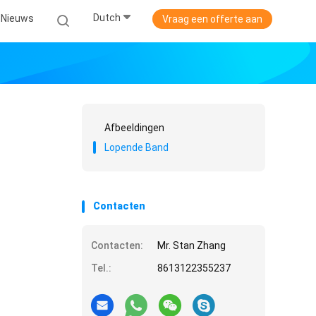
Dutch
Nieuws
Vraag een offerte aan
Afbeeldingen
Lopende Band
Contacten
Contacten:
Mr. Stan Zhang
Tel.:
8613122355237