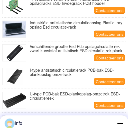
opslagracks ESD Invoegrack PCB-houder
Contacteer ons
Industriële antistatische circulatieopslag Plastic tray
opslag Esd circulatie-rack
Contacteer ons
Verschillende grootte Esd Pcb opslagcirculatie rek
zwart kunststof antistatisch ESD circulatie rek plank
Contacteer ons
I-type antistatisch circulatierack PCB-bak ESD-
plankopslag omzetrack
Contacteer ons
U-type PCB-bak ESD-plankopslag-omzetrek ESD-
circulatiereek
Contacteer ons
Antistatisch ESD Circulatie Rack Schap Zwart Plastic
PCB Rack, 25 Slot Storage Stand Circuit Board
info
Holder