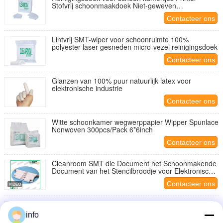
Stofvrij schoonmaakdoek Niet-geweven
polyesterdoek
Contacteer ons
Lintvrij SMT-wiper voor schoonruimte 100%
polyester laser gesneden micro-vezel reinigingsdoek
Contacteer ons
Glanzen van 100% puur natuurlijk latex voor
elektronische industrie
Contacteer ons
Witte schoonkamer wegwerppapier Wipper Spunlace
Nonwoven 300pcs/Pack 6*6inch
Contacteer ons
Cleanroom SMT die Document het Schoonmakende
Document van het Stencilbroodje voor Elektronische
Productregel afvegen
Contacteer ons
Cleanroom de Stencil Schoonmakende Document
van SMT Wisserbroodjes voor Industriële
info
Automatische Drukwas