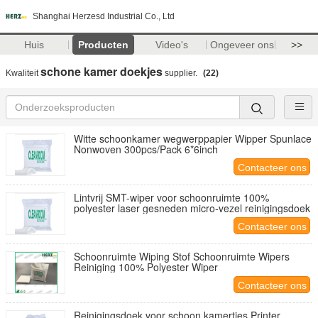
Shanghai Herzesd Industrial Co., Ltd
Huis
Producten
Video's
Ongeveer ons
>>
schone kamer doekjes
Kwaliteit
supplier.
(22)
Witte schoonkamer wegwerppapier Wipper Spunlace
Nonwoven 300pcs/Pack 6*6inch
Contacteer ons
Lintvrij SMT-wiper voor schoonruimte 100%
polyester laser gesneden micro-vezel reinigingsdoek
Contacteer ons
Schoonruimte Wiping Stof Schoonruimte Wipers
Reiniging 100% Polyester Wiper
Contacteer ons
Reinigingsdoek voor schoon kamertjes Printer