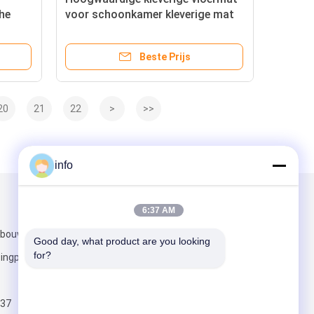
he
voor schoonkamer kleverige mat
voor schoenen
Beste Prijs
20
21
22
>
>>
info
Mail ons
6:37 AM
bouw 5,
Good day, what product are you looking 
for?
ngpu District,
37