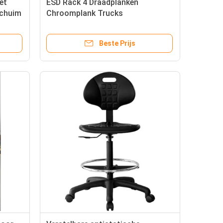
et
ESD Rack 4 Draadplanken
schuim
Chroomplank Trucks
Antistatische Chroomplaten
Draadtrolley
Beste Prijs