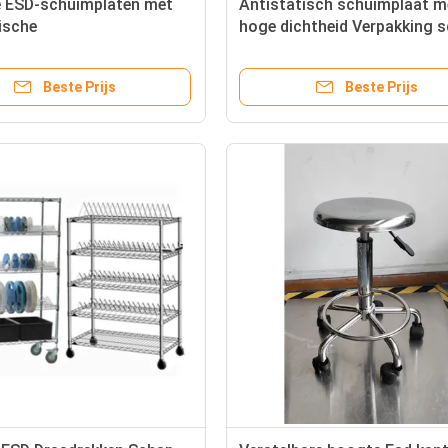
e ESD-schuimplaten met
Antistatisch schuimplaat m
ische
hoge dichtheid Verpakking 
akteoppervlakteweerstand
vlamvertragend EVA, XPE
e9 Ohm
schuimrol
Beste Prijs
Beste Prijs