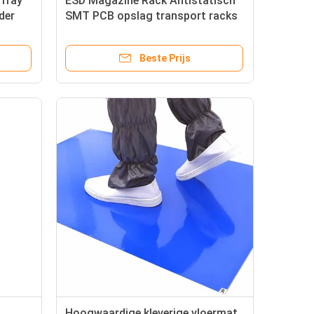
Tray
ESD Magazine Rack Antistatisch
der
SMT PCB opslag transport racks
Beste Prijs
Hoogwaardige kleverige vloermat