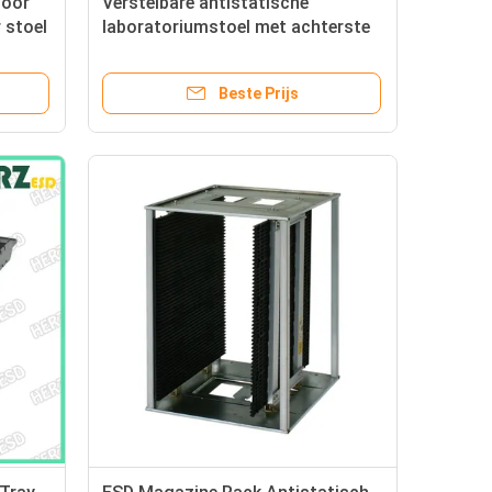
toor
Verstelbare antistatische
 stoel
laboratoriumstoel met achterste
school ESD stoel stoel stoel
cleanroom stoel
Beste Prijs