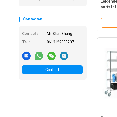
Leidend
antistat
oppervl
10e6-10
Contacten
Contacten:
Mr. Stan Zhang
Tel.:
8613122355237
Contact