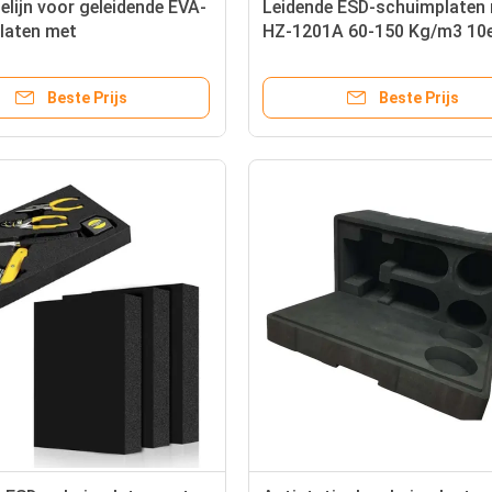
elijn voor geleidende EVA-
Leidende ESD-schuimplaten
laten met
HZ-1201A 60-150 Kg/m3 10
akteweerstand van 10e3-
10e6/Antistatisch 10e6-10
hm
Beste Prijs
Beste Prijs