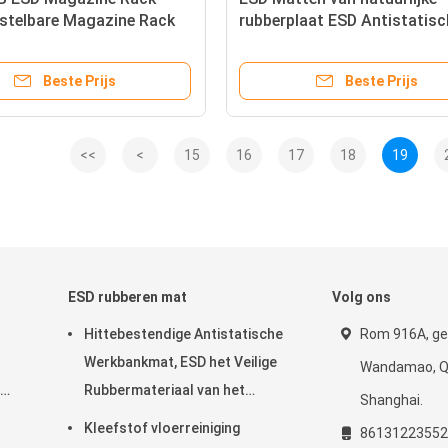
rstelbare Magazine Rack
rubberplaat ESD Antistatisc
B-opslag
tafelmat vloer voor de
schoonkamer
Beste Prijs
Beste Prijs
<<
<
15
16
17
18
19
ESD rubberen mat
Volg ons
Hittebestendige Antistatische
Rom 916A, ge
Werkbankmat, ESD het Veilige
Wandamao, Qi
Rubbermateriaal van het
Shanghai.
Matnitril
Kleefstof vloerreiniging
86131223552