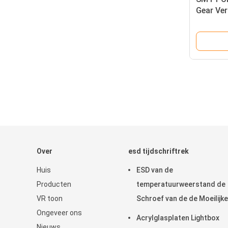
Gear Ve
voor PC
Over
esd tijdschriftrek
Huis
ESD van de
Producten
temperatuurweerstand de
VR toon
Schroef van de de Moeilijke
Ongeveer ons
situatiemethode van het
Acrylglasplaten Lightbox
Nieuws
Tijdschriftrek/Regelbaar