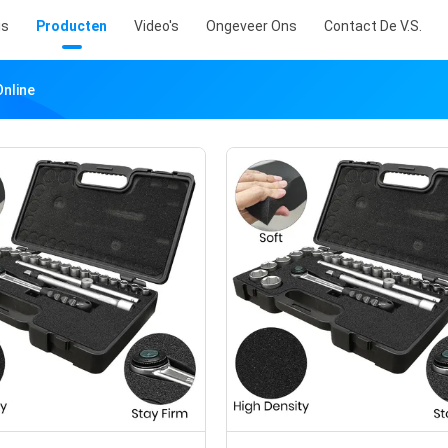
is
Producten
Video's
Ongeveer Ons
Contact De V.S.
Online