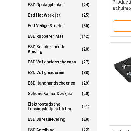
Producti
ESD Opslagplanken
(24)
schuimp
oppervl
Esd Het Werklijst
(25)
10e6 O
Esd Veilige Stoelen
(85)
ESD Rubberen Mat
(142)
ESD Beschermende
(28)
Kleding
ESD Veiligheidsschoenen
(27)
ESD Veiligheidsriem
(38)
ESD Handhandschoenen
(29)
Schone Kamer Doekjes
(20)
Elektrostatische
(41)
Lossingshulpmiddelen
ESD Bureaulevering
(28)
ESD Acrylblad
(22)