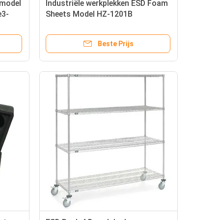
 model
Industriële werkplekken ESD Foam
e3-
Sheets Model HZ-1201B
e9 Ohm
Volumeweerstand 106 ∼ 109Ω.cm
Beste Prijs