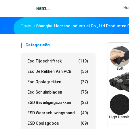
Hu
Thuis
Shanghai Herzesd Industrial Co., Ltd Producten 
Catagorieën
Esd Tijdschriftrek
(119)
Esd De Rekken Van PCB
(56)
Esd Opslagrekken
(27)
Esd Schuimbladen
(75)
ESD Beveiligingszakken
(32)
ESD Waarschuwingsband
(40)
ESD Opslagdoos
(69)