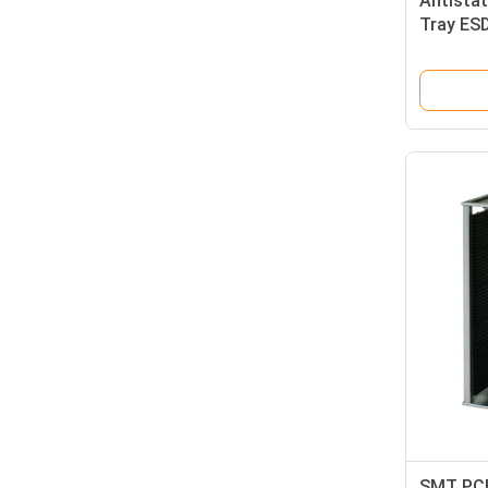
Antistat
Tray ES
SMT PCB