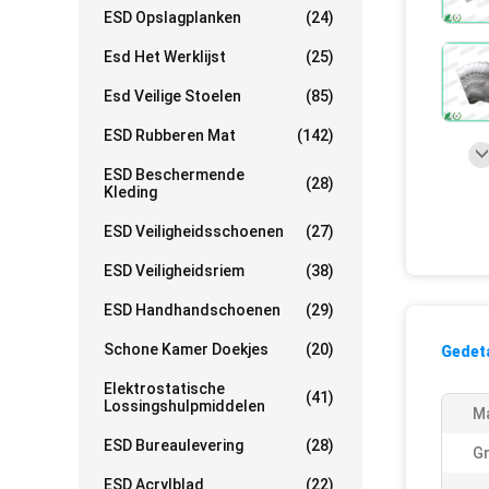
ESD Opslagplanken
(24)
Esd Het Werklijst
(25)
Esd Veilige Stoelen
(85)
ESD Rubberen Mat
(142)
ESD Beschermende
(28)
Kleding
ESD Veiligheidsschoenen
(27)
ESD Veiligheidsriem
(38)
ESD Handhandschoenen
(29)
Schone Kamer Doekjes
(20)
Gedeta
Elektrostatische
(41)
Lossingshulpmiddelen
Ma
ESD Bureaulevering
(28)
Gr
ESD Acrylblad
(22)