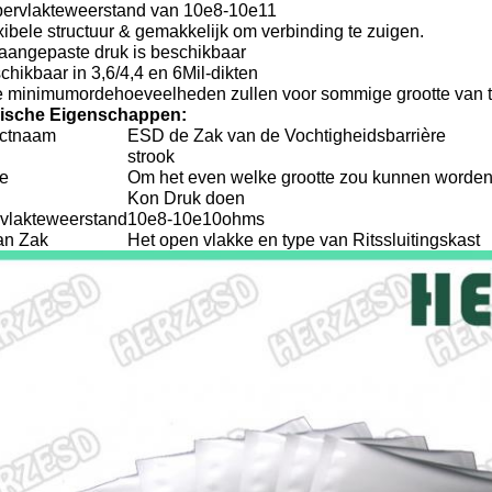
pervlakteweerstand van 10e8-10e11
xibele structuur & gemakkelijk om verbinding te zuigen.
 aangepaste druk is beschikbaar
chikbaar in 3,6/4,4 en 6Mil-dikten
e minimumordehoeveelheden zullen voor sommige grootte van t
rische Eigenschappen:
ctnaam
ESD de Zak van de Vochtigheidsbarrière
strook
te
Om het even welke grootte zou kunnen worde
Kon Druk doen
vlakteweerstand
10e8-10e10ohms
van Zak
Het open vlakke en type van Ritssluitingskast