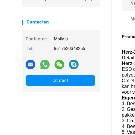
N
Ma
Contacten
Produ
Contacten:
Molly Li
Tel.:
8617620348255
Herz-
Detail
Herz-
ESD de
polyes
Contact
Om ele
kan he
voor v
Eigen
1.
Bes
2. Ge
pakke
3. Om
4. Bes
5. Va