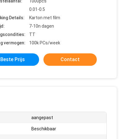
stelaantal:
1000pcs
0.01-0.5
king Details:
Karton met film
jd:
7-10n dagen
ngscondities:
TT
ng vermogen:
100k PCs/week
Beste Prijs
Contact
aangepast
Beschikbaar