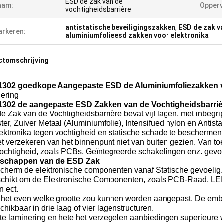
ESD de zak van de
aam:
Opperv
vochtigheidsbarrière
antistatische beveiligingszakken
,
ESD de zak v
rkeren:
aluminiumfolieesd zakken voor elektronika
ctomschrijving
1302 goedkope Aangepaste ESD de Aluminiumfoliezakken v
lering
1302 de aangepaste ESD Zakken van de Vochtigheidsbarriè
 Zak van de Vochtigheidsbarrière bevat vijf lagen, met inbegrip
ter, Zuiver Metaal (Aluminiumfolie), Intensifued nylon en Antist
ktronika tegen vochtigheid en statische schade te beschermen.
t verzekeren van het binnenpunt niet van buiten gezien. Van t
ochtigheid, zoals PCBs, Geïntegreerde schakelingen enz. gevoel
schappen van de ESD Zak
cherm de elektronische componenten vanaf Statische gevoelig
schikt om de Elektronische Componenten, zoals PCB-Raad, LE
n ect.
 het even welke grootte zou kunnen worden aangepast. De emb
chikbaar in drie laag of vier lagenstructuren.
ste laminering en hete het verzegelen aanbiedingen superieure