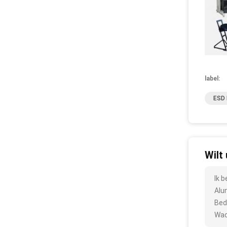
label:
ESD 
Wilt
Ik 
Alu
Bed
Wac