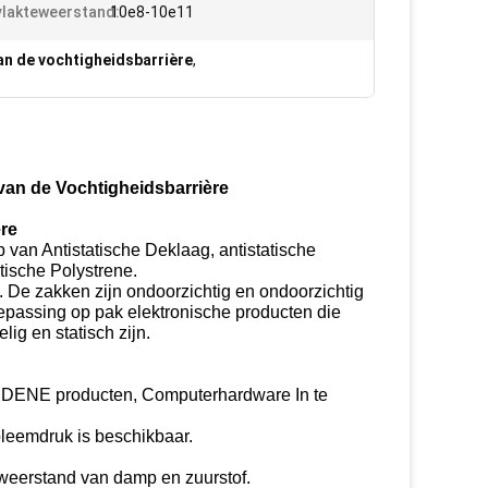
lakteweerstand:
10e8-10e11
an de vochtigheidsbarrière
,
an de Vochtigheidsbarrière
re
 van Antistatische Deklaag, antistatische
atische Polystrene.
 De zakken zijn ondoorzichtig en ondoorzichtig
oepassing op pak elektronische producten die
ig en statisch zijn.
.
IDENE producten, Computerhardware In te
leemdruk is beschikbaar.
 weerstand van damp en zuurstof.