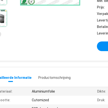
Min. be
Prijs:
Verpak
Leverti
Betali
Leveri
illeerde Informatie
Productomschrijving
teriaal:
Aluminiumfolie
Dikte:
ootte:
Cutomized
Druk: