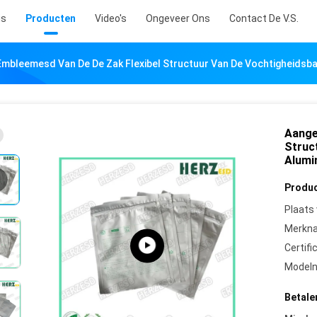
is
Producten
Video's
Ongeveer Ons
Contact De V.S.
mbleemesd Van De De Zak Flexibel Structuur Van De Vochtigheidsbar
Aange
Struc
Alumi
Produc
Plaats
Merkn
Certifi
Model
Betale