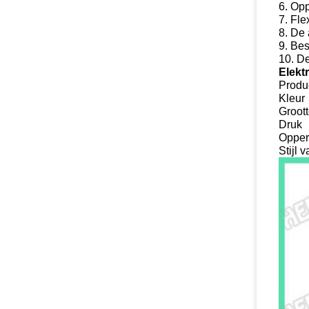
6. Op
7. Fle
8. De
9. Bes
10. D
Elekt
Produ
Kleur
Groot
Druk
Opper
Stijl 