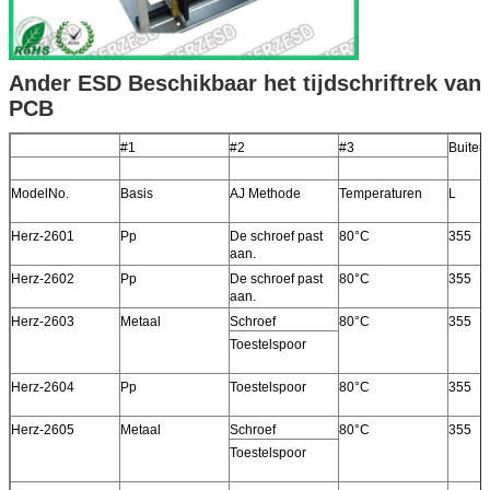
Ander ESD Beschikbaar het tijdschriftrek van
PCB
#1
#2
#3
Buiten
ModelNo.
Basis
AJ Methode
Temperaturen
L
Herz-2601
Pp
De schroef past
80°C
355
aan.
Herz-2602
Pp
De schroef past
80°C
355
aan.
Herz-2603
Metaal
Schroef
80°C
355
Toestelspoor
Herz-2604
Pp
Toestelspoor
80°C
355
Herz-2605
Metaal
Schroef
80°C
355
Toestelspoor