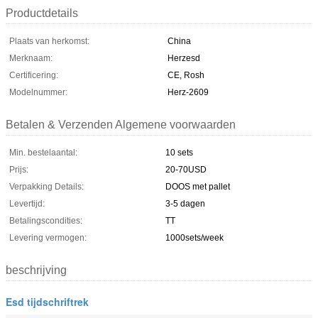
Productdetails
Plaats van herkomst:
China
Merknaam:
Herzesd
Certificering:
CE, Rosh
Modelnummer:
Herz-2609
Betalen & Verzenden Algemene voorwaarden
Min. bestelaantal:
10 sets
Prijs:
20-70USD
Verpakking Details:
DOOS met pallet
Levertijd:
3-5 dagen
Betalingscondities:
TT
Levering vermogen:
1000sets/week
beschrijving
Esd tijdschriftrek