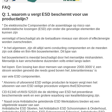
FAQ
Q: 1, waarom u vergt ESD beschermt voor uw
productielijn?
* De elektronische Componenten of de assemblage op risico van
elektrostatische lossingen (ESD) zijn onder die gevoelige elementen die
kunnen zijn
vernietigd of beschadigd als de toelaatbare niveaus van stroom of effectenergie
worden overschreden.
* In het algemeen, zijn dit altijd semi-conducting componenten en de meesten
zijn ook dikke en thin-film bouwelementen. Dit type van
het bouwelement is meestal beschadigd door het menselijke mishandelen.
Menselijk-is kan verscheidene duizenden volts enkel langs laden
het lopen. Een lossing kan door mensen van ongeveer 2000-3000 V, een
stroom worden gevoeld die reeds goed boven het ‚tolerantieniveau‘ is
van vele ESD componenten.
* Alvorens of uitvoerend ESD veilige producten te kopen vergt men het
uitvoeren van een ESD veilige procedure volgens theESDnormen
CEI 61340 of ANSI S2020 die de stichting van ESD het preventieve
beschermende werk en een grotere waarborg van kwaliteitsborging zijn.
* Naast onze Antistatische geleidende ESD Werkstations bieden wij een
uitgebreide waaier van aan
Antistatische ESD Stoelen, het Antistatisch ESD Schoonmaken & Onderhoud,
Antistatische ESD Kleding, ESD Schoenenesd Schoeisel, Antistatische ESD