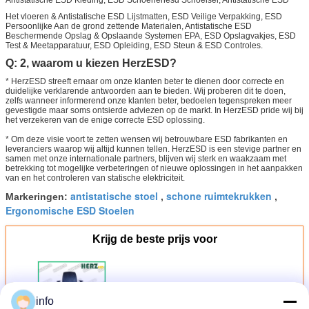
Het vloeren & Antistatische ESD Lijstmatten, ESD Veilige Verpakking, ESD
Persoonlijke Aan de grond zettende Materialen, Antistatische ESD
Beschermende Opslag & Opslaande Systemen EPA, ESD Opslagvakjes, ESD
Test & Meetapparatuur, ESD Opleiding, ESD Steun & ESD Controles.
Q: 2, waarom u kiezen HerzESD?
* HerzESD streeft ernaar om onze klanten beter te dienen door correcte en
duidelijke verklarende antwoorden aan te bieden. Wij proberen dit te doen,
zelfs wanneer informerend onze klanten beter, bedoelen tegenspreken meer
gevestigde maar soms ontsierde adviezen op de markt. In HerzESD pride wij bij
het verzekeren van de enige correcte ESD oplossing.
* Om deze visie voort te zetten wensen wij betrouwbare ESD fabrikanten en
leveranciers waarop wij altijd kunnen tellen. HerzESD is een stevige partner en
samen met onze internationale partners, blijven wij sterk en waakzaam met
betrekking tot mogelijke verbeteringen of nieuwe oplossingen in het aanpakken
van en het controleren van statische elektriciteit.
antistatische stoel
schone ruimtekrukken
Markeringen:
,
,
Ergonomische ESD Stoelen
Krijg de beste prijs voor
ESD de Veilige Regelbare Pu
info
schuimende Stoel van de