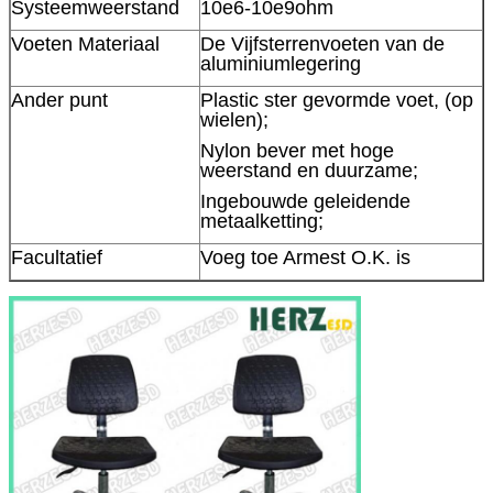
Systeemweerstand
10e6-10e9ohm
Voeten Materiaal
De Vijfsterrenvoeten van de
aluminiumlegering
Ander punt
Plastic ster gevormde voet, (op
wielen);
Nylon bever met hoge
weerstand en duurzame;
Ingebouwde geleidende
metaalketting;
Facultatief
Voeg toe Armest O.K. is