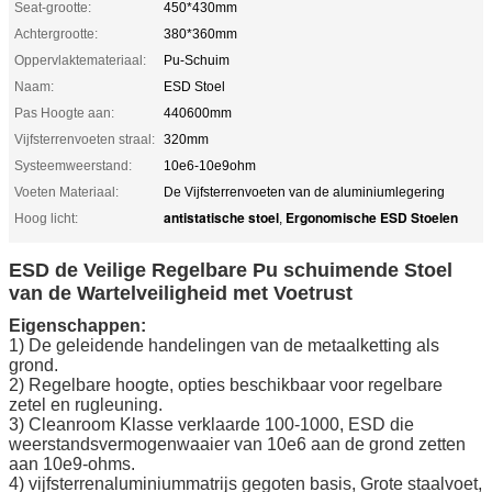
Seat-grootte:
450*430mm
Achtergrootte:
380*360mm
Oppervlaktemateriaal:
Pu-Schuim
Naam:
ESD Stoel
Pas Hoogte aan:
440600mm
Vijfsterrenvoeten straal:
320mm
Systeemweerstand:
10e6-10e9ohm
Voeten Materiaal:
De Vijfsterrenvoeten van de aluminiumlegering
antistatische stoel
Ergonomische ESD Stoelen
Hoog licht:
,
ESD de Veilige Regelbare Pu schuimende Stoel
van de Wartelveiligheid met Voetrust
Eigenschappen:
1) De geleidende handelingen van de metaalketting als
grond.
2) Regelbare hoogte, opties beschikbaar voor regelbare
zetel en rugleuning.
3) Cleanroom Klasse verklaarde 100-1000, ESD die
weerstandsvermogenwaaier van 10e6 aan de grond zetten
aan 10e9-ohms.
4) vijfsterrenaluminiummatrijs gegoten basis, Grote staalvoet,