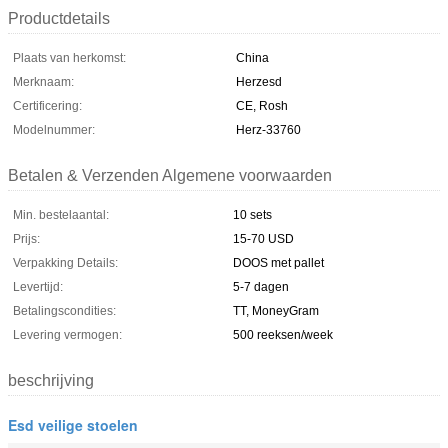
Productdetails
Plaats van herkomst:
China
Merknaam:
Herzesd
Certificering:
CE, Rosh
Modelnummer:
Herz-33760
Betalen & Verzenden Algemene voorwaarden
Min. bestelaantal:
10 sets
Prijs:
15-70 USD
Verpakking Details:
DOOS met pallet
Levertijd:
5-7 dagen
Betalingscondities:
TT, MoneyGram
Levering vermogen:
500 reeksen/week
beschrijving
Esd veilige stoelen