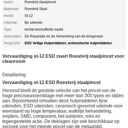
naam:
Roestvrij staalpincet
Materiaal:
Roestvrij Staal
model:
St-12
Uiteinde:
fijn uiteinde
Type:
rechte besnuffelde naald
Appilcation:
De Reparatie en de Herwerking van de kringsraad
ESD Veilige Hulpmiddelen
antistatische hulpmiddelen
Hoog licht:
,
Vervaardiging st-12 ESD zwart Roestvrij staalpincet voor
cleanroom
Detaillering
Vervaardiging st-12 ESD Roestvrij staalpincet
Herzesd biedt de grootste selectie van het pincet van de
hoge precisieassemblage met meer dan 300 types en stijlen
aan. Bijvoorbeeld omvatten deze hulpmiddelen fijne
uiteinden, ESD uiteinden, ceramisch gevormd uiteinde voor
weerstand op hoge temperatuur, wafeltje behandeling,
snijders, SMD, component, het solderen, mini en
tegengestelde actie. De deklagen zijn ook beschikbaar op
verzoek voor het meeste pincet van de metaalstijl.