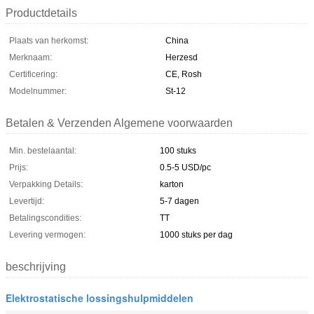
Productdetails
Plaats van herkomst:
China
Merknaam:
Herzesd
Certificering:
CE, Rosh
Modelnummer:
St-12
Betalen & Verzenden Algemene voorwaarden
Min. bestelaantal:
100 stuks
Prijs:
0.5-5 USD/pc
Verpakking Details:
karton
Levertijd:
5-7 dagen
Betalingscondities:
TT
Levering vermogen:
1000 stuks per dag
beschrijving
Elektrostatische lossingshulpmiddelen