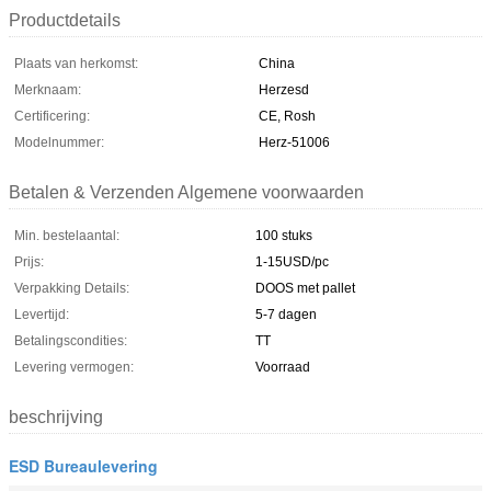
Productdetails
Plaats van herkomst:
China
Merknaam:
Herzesd
Certificering:
CE, Rosh
Modelnummer:
Herz-51006
Betalen & Verzenden Algemene voorwaarden
Min. bestelaantal:
100 stuks
Prijs:
1-15USD/pc
Verpakking Details:
DOOS met pallet
Levertijd:
5-7 dagen
Betalingscondities:
TT
Levering vermogen:
Voorraad
beschrijving
ESD Bureaulevering