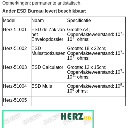
Opmerkingen: permanente antistatisch.
Ander ESD Bureau levert beschikbaar:
Model
Naam
Specificatie
Herz-51001
ESD de Zak van
Grootte A4;
7
het
Oppervlakteweerstand: 10
-
11
Envelopdossier
10
ohms;
Herz-51002
ESD
Grootte: 18 x 22cm;
7
Muisstootkussen
Oppervlakteweerstand: 10
-
11
10
ohms;
Herz-51003
ESD Calculator
Grootte: 12 x 15cm;
7
Oppervlakteweerstand: 10
-
11
10
ohms;
5
Herz-51004
ESD Muis
Oppervlakteweerstand: 10
-
9
10
ohms;
Herz-51005