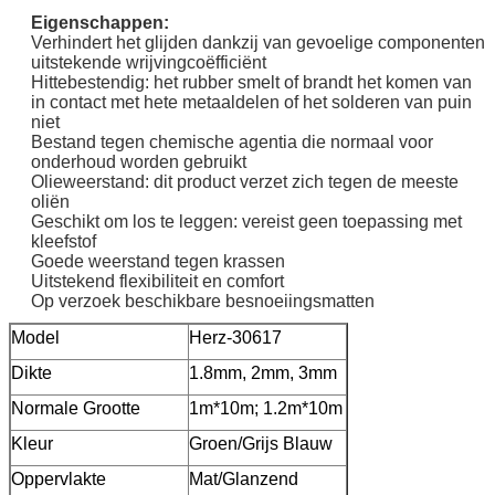
Eigenschappen:
Verhindert het glijden dankzij van gevoelige componenten
uitstekende wrijvingcoëfficiënt
Hittebestendig: het rubber smelt of brandt het komen van
in contact met hete metaaldelen of het solderen van puin
niet
Bestand tegen chemische agentia die normaal voor
onderhoud worden gebruikt
Olieweerstand: dit product verzet zich tegen de meeste
oliën
Geschikt om los te leggen: vereist geen toepassing met
kleefstof
Goede weerstand tegen krassen
Uitstekend flexibiliteit en comfort
Op verzoek beschikbare besnoeiingsmatten
Model
Herz-30617
Dikte
1.8mm, 2mm, 3mm
Normale Grootte
1m*10m; 1.2m*10m
Kleur
Groen/Grijs Blauw
Oppervlakte
Mat/Glanzend