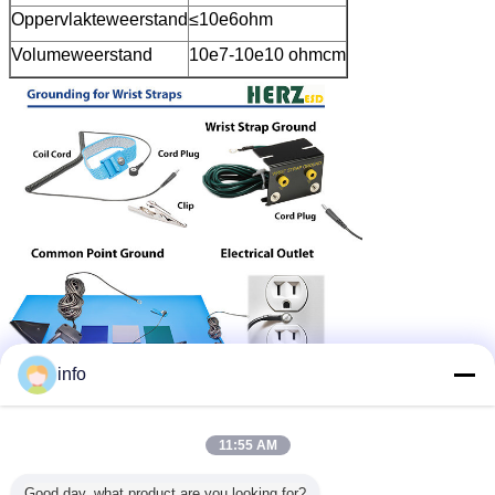
Oppervlakteweerstand
≤10e6ohm
Volumeweerstand
10e7-10e10 ohmcm
info
11:55 AM
Good day, what product are you looking for?