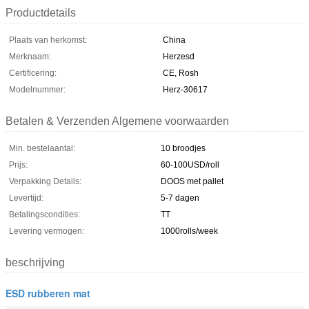
Productdetails
Plaats van herkomst:
China
Merknaam:
Herzesd
Certificering:
CE, Rosh
Modelnummer:
Herz-30617
Betalen & Verzenden Algemene voorwaarden
Min. bestelaantal:
10 broodjes
Prijs:
60-100USD/roll
Verpakking Details:
DOOS met pallet
Levertijd:
5-7 dagen
Betalingscondities:
TT
Levering vermogen:
1000rolls/week
beschrijving
ESD rubberen mat