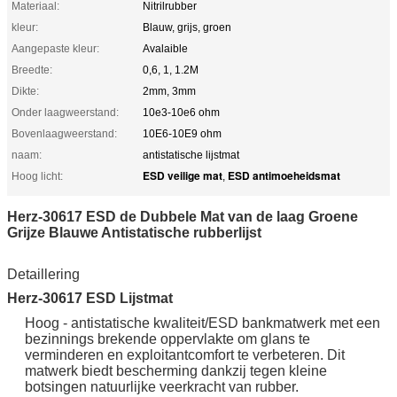
Materiaal:
Nitrilrubber
kleur:
Blauw, grijs, groen
Aangepaste kleur:
Avalaible
Breedte:
0,6, 1, 1.2M
Dikte:
2mm, 3mm
Onder laagweerstand:
10e3-10e6 ohm
Bovenlaagweerstand:
10E6-10E9 ohm
naam:
antistatische lijstmat
ESD veilige mat
ESD antimoeheidsmat
Hoog licht:
,
Herz-30617 ESD de Dubbele Mat van de laag Groene
Grijze Blauwe Antistatische rubberlijst
Detaillering
Herz-30617 ESD Lijstmat
Hoog - antistatische kwaliteit/ESD bankmatwerk met een
bezinnings brekende oppervlakte om glans te
verminderen en exploitantcomfort te verbeteren. Dit
matwerk biedt bescherming dankzij tegen kleine
botsingen natuurlijke veerkracht van rubber.