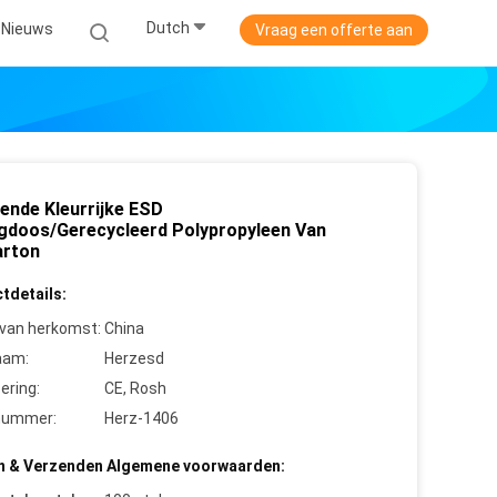
Dutch
Nieuws
Vraag een offerte aan
dende Kleurrijke ESD
gdoos/Gerecycleerd Polypropyleen Van
arton
tdetails:
 van herkomst:
China
aam:
Herzesd
cering:
CE, Rosh
nummer:
Herz-1406
n & Verzenden Algemene voorwaarden: