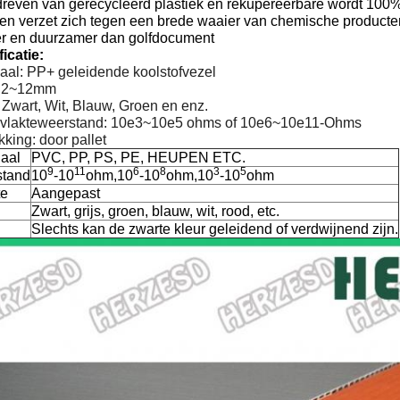
dreven van gerecycleerd plastiek en rekupereerbare wordt 100
en verzet zich tegen een brede waaier van chemische producte
er en duurzamer dan golfdocument
icatie:
aal: PP+ geleidende koolstofvezel
: 2~12mm
 Zwart, Wit, Blauw, Groen en enz.
vlakteweerstand: 10e3~10e5 ohms of 10e6~10e11-Ohms
king: door pallet
iaal
PVC, PP, PS, PE, HEUPEN ETC.
9
11
6
8
3
5
tand
10
-10
ohm,10
-10
ohm,10
-10
ohm
te
Aangepast
Zwart, grijs, groen, blauw, wit, rood, etc.
Slechts kan de zwarte kleur geleidend of verdwijnend zijn.