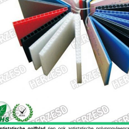
ntistatische golfblad
riep ook antistatische polypropyleenra