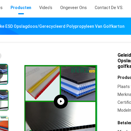
is
Producten
Video's
Ongeveer Ons
Contact De V.S.
ijke ESD Opslagdoos/Gerecycleerd Polypropyleen Van Golfkarton
Gelei
Opsla
golfk
Produc
Plaats
Merkn
Certifi
Model
Betale