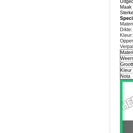
Uitge
Maak 
Sterk
Specif
Materi
Dikte
Kleur:
Opper
Verpak
Mater
Weers
Groot
Kleur
Nota