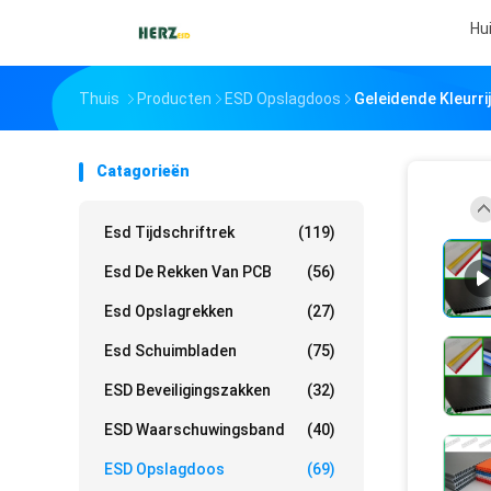
Hu
Thuis
Producten
ESD Opslagdoos
Geleidende Kleurr
Catagorieën
Esd Tijdschriftrek
(119)
Esd De Rekken Van PCB
(56)
Esd Opslagrekken
(27)
Esd Schuimbladen
(75)
ESD Beveiligingszakken
(32)
ESD Waarschuwingsband
(40)
ESD Opslagdoos
(69)