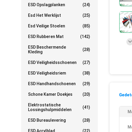
ESD Opslagplanken
(24)
Esd Het Werklijst
(25)
Esd Veilige Stoelen
(85)
ESD Rubberen Mat
(142)
ESD Beschermende
(28)
Kleding
ESD Veiligheidsschoenen
(27)
ESD Veiligheidsriem
(38)
ESD Handhandschoenen
(29)
Schone Kamer Doekjes
(20)
Gedeta
Elektrostatische
(41)
Lossingshulpmiddelen
Ma
ESD Bureaulevering
(28)
M
ESD Acrylblad
(22)