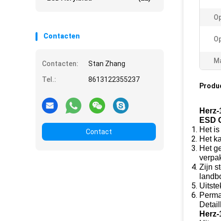
Op
Contacten
Op
Ma
Contacten:
Stan Zhang
Tel.:
8613122355237
Produ
Herz-
ESD G
Het is
Contact
Het k
Het g
verpa
Zijn s
landbo
Uitst
Perma
Detail
Herz-