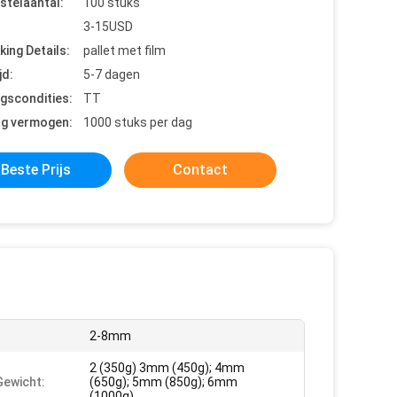
stelaantal:
100 stuks
3-15USD
king Details:
pallet met film
jd:
5-7 dagen
ngscondities:
TT
ng vermogen:
1000 stuks per dag
Beste Prijs
Contact
2-8mm
2 (350g) 3mm (450g); 4mm
ewicht:
(650g); 5mm (850g); 6mm
(1000g)