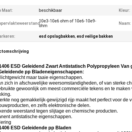
 Maat:
beschikbaar
Kleur:
10e3-10e6 ohm of 10e6-10e9-
pervlakteweerstand:
Naam:
ohm
rkeren:
esd opslagbakken
,
esd veilige bakken
ctomschrijving
1406 ESD Geleidend Zwart Antistatisch Polypropyleen Van 
eleidende pp Bladeneigenschappen:
 lichtgewicht maar taaie eigenschappen.
an zich in afschuwelijke weersomstandigheden, of van sterke c
ebruikte gewoonlijk om meest commerciële tekens en te maken v
kking.
terkte nog gemakkelijk-gewijzigd rijp maakt het perfect voor de 
uwproducten, en zelfs elektronische delen.
ekende weerstand tegen slijtage en chemische producten.
nent antistatische eigenschappen.
lering
1406 ESD Geleidende pp Bladen