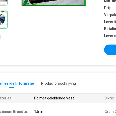
Min. be
Prijs:
Verpak
Leverti
Betali
Leveri
illeerde Informatie
Productomschrijving
teriaal:
Pp met geleidende Vezel
Dikte:
aximum Breedte:
1,5 m
Gram G