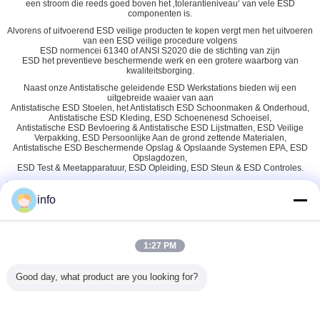
een stroom die reeds goed boven het ‚tolerantieniveau‘ van vele ESD
componenten is.
Alvorens of uitvoerend ESD veilige producten te kopen vergt men het uitvoeren
van een ESD veilige procedure volgens
ESD normencei 61340 of ANSI S2020 die de stichting van zijn
ESD het preventieve beschermende werk en een grotere waarborg van
kwaliteitsborging.
Naast onze Antistatische geleidende ESD Werkstations bieden wij een
uitgebreide waaier van aan
Antistatische ESD Stoelen, het Antistatisch ESD Schoonmaken & Onderhoud,
Antistatische ESD Kleding, ESD Schoenenesd Schoeisel,
Antistatische ESD Bevloering & Antistatische ESD Lijstmatten, ESD Veilige
Verpakking, ESD Persoonlijke Aan de grond zettende Materialen,
Antistatische ESD Beschermende Opslag & Opslaande Systemen EPA, ESD
Opslagdozen,
ESD Test & Meetapparatuur, ESD Opleiding, ESD Steun & ESD Controles.
2, waarom u kiezen
HerzESD
?
info
HerzESD
streeft ernaar om
onze klanten
beter te dienen door
correcte en duidelijke verklarende antwoorden
aan te bieden
.
Wij proberen dit te doen, zelfs wanneer informerend onze klanten
beter,
1:27 PM
betekent tegenspreken meer gevestigde maar soms ontsierde
adviezen op de markt.
Good day, what product are you looking for?
In
HerzESD
pride wij bij het verzekeren van de enige correcte ESD
oplossing.
Om deze visie voort te zetten wensen wij betrouwbare ESD