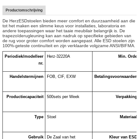
Productomschrijving
De HerzESDstoelen bieden meer comfort en duurzaamheid aan die
tot het maken een slimme keus voor installaties, laboratoria en
andere toepassingen waar het taaie meubilair belangrijk is. De
trapezoïderugleuning kan aan nadruk op specifieke gebieden van
de rug voor groter comfort worden aangepast. Alle ESD stoelen zijn
100%-geteste continuïteit en zijn verklaarde volgzame ANSI/BIFMA.
Periodiek/modelleer
Herz-32220A
Min. Orde
nr.
Handelstermijnen
FOB, CIF, EXW
Betalingsvoorwaarden
Productiecapaciteit
500sets per Week
Verpakking
Type
Stoel
Materiaal
Gebruik
De Zaal van het
Kleur van ESD