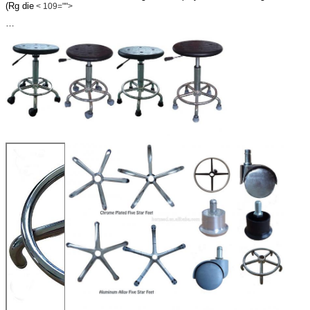
(Rg die
< 109="">
…