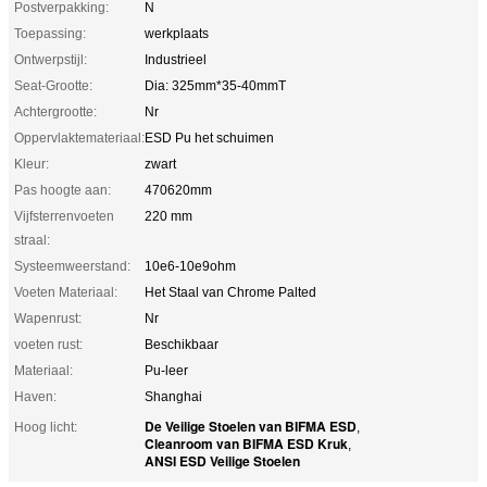
Postverpakking:
N
Toepassing:
werkplaats
Ontwerpstijl:
Industrieel
Seat-Grootte:
Dia: 325mm*35-40mmT
Achtergrootte:
Nr
Oppervlaktemateriaal:
ESD Pu het schuimen
Kleur:
zwart
Pas hoogte aan:
470620mm
Vijfsterrenvoeten
220 mm
straal:
Systeemweerstand:
10e6-10e9ohm
Voeten Materiaal:
Het Staal van Chrome Palted
Wapenrust:
Nr
voeten rust:
Beschikbaar
Materiaal:
Pu-leer
Haven:
Shanghai
De Veilige Stoelen van BIFMA ESD
Hoog licht:
,
Cleanroom van BIFMA ESD Kruk
,
ANSI ESD Veilige Stoelen