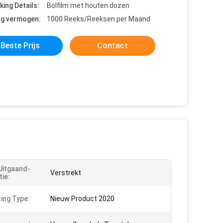
king Details:
Bolfilm met houten dozen
ng vermogen:
1000 Reeks/Reeksen per Maand
Beste Prijs
Contact
Uitgaand-
Verstrekt
tie:
ing Type:
Nieuw Product 2020