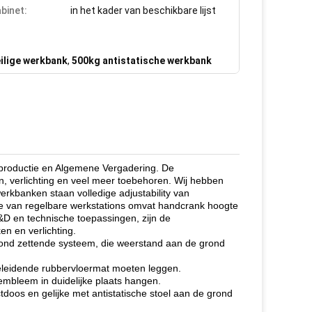
binet:
in het kader van beschikbare lijst
ilige werkbank
,
500kg antistatische werkbank
 productie en Algemene Vergadering. De
, verlichting en veel meer toebehoren. Wij hebben
kbanken staan volledige adjustability van
ie van regelbare werkstations omvat handcrank hoogte
D en technische toepassingen, zijn de
n en verlichting.
grond zettende systeem, die weerstand aan de grond
geleidende rubbervloermat moeten leggen.
embleem in duidelijke plaats hangen.
tdoos en gelijke met antistatische stoel aan de grond