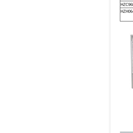
HZC96
HZH06