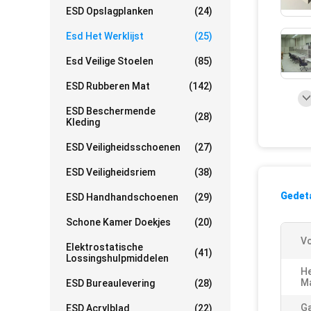
ESD Opslagplanken
(24)
Esd Het Werklijst
(25)
Esd Veilige Stoelen
(85)
ESD Rubberen Mat
(142)
ESD Beschermende
(28)
Kleding
ESD Veiligheidsschoenen
(27)
ESD Veiligheidsriem
(38)
Gedeta
ESD Handhandschoenen
(29)
Schone Kamer Doekjes
(20)
V
Elektrostatische
(41)
Lossingshulpmiddelen
He
Ma
ESD Bureaulevering
(28)
Ga
ESD Acrylblad
(22)