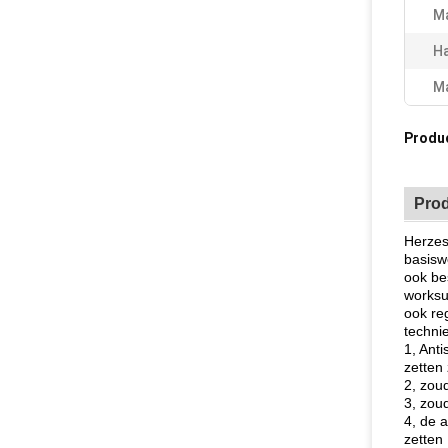
M
Ha
Ma
Produ
Prod
Herze
basisw
ook be
worksu
ook re
techni
1, Ant
zetten
2, zou
3, zou
4, de 
zetten