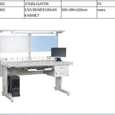
801
STABILISATOR
PC
402
ESD BEWEEGBAAR
500×390×620mm
reeks
KABINET