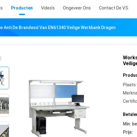
is
Producten
Video's
Ongeveer Ons
Contact De V.S.
e Anti De Brandesd Van EN61340 Veilige Werkbank Dragen
Works
Veili
Produc
Plaats
Merkn
Certifi
Betale
Min. be
Prijs: