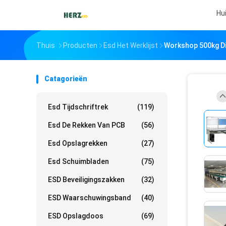
Hu
Thuis
Producten
Esd Het Werklijst
Workshop 500kg Di
Catagorieën
Esd Tijdschriftrek
(119)
Esd De Rekken Van PCB
(56)
Esd Opslagrekken
(27)
Esd Schuimbladen
(75)
ESD Beveiligingszakken
(32)
ESD Waarschuwingsband
(40)
ESD Opslagdoos
(69)