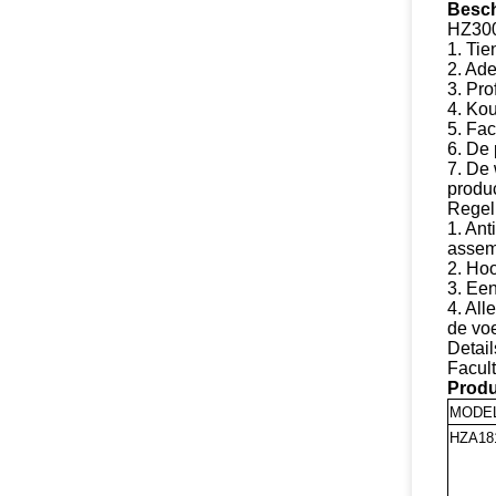
Besch
HZ300
1.
Tie
2. Ad
3. Pr
4. Ko
5. Fac
6. De
7. De 
produ
Regel
1. An
assem
2. Ho
3. Ee
4. All
de voe
Detail
Facul
Produc
MODEL
HZA18