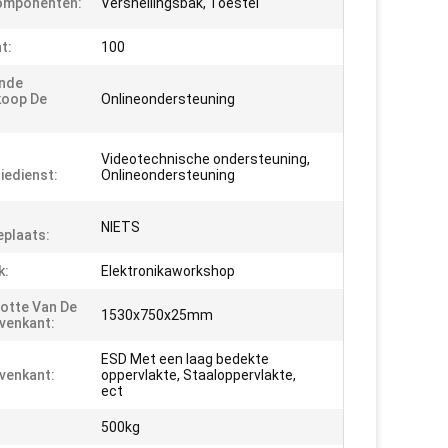
omponenten:
Versnellingsbak, Toestel
t:
100
ende
koop De
Onlineondersteuning
:
Videotechnische ondersteuning,
iedienst:
Onlineondersteuning
NIETS
eplaats:
k:
Elektronikaworkshop
otte Van De
1530x750x25mm
ovenkant:
ESD Met een laag bedekte
ovenkant:
oppervlakte, Staaloppervlakte,
ect
500kg