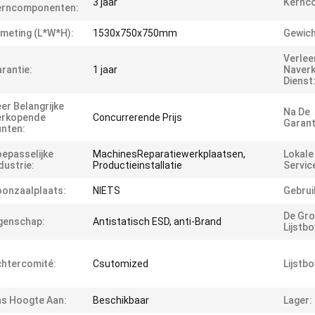
3 jaar
Kernc
erncomponenten:
meting (L*W*H):
1530x750x750mm
Gewich
Verle
rantie:
1 jaar
Naver
Dienst
er Belangrijke
Na De
erkopende
Concurrerende Prijs
Garant
nten:
epasselijke
MachinesReparatiewerkplaatsen,
Lokale
dustrie:
Productieinstallatie
Servic
onzaalplaats:
NIETS
Gebrui
De Gro
genschap:
Antistatisch ESD, anti-Brand
Lijstb
htercomité:
Csutomized
Lijstb
s Hoogte Aan:
Beschikbaar
Lager: