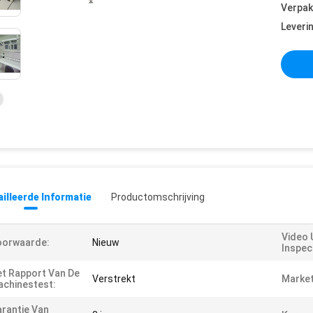
Verpak
Leveri
illeerde Informatie
Productomschrijving
Video 
oorwaarde:
Nieuw
Inspec
t Rapport Van De
Verstrekt
Market
chinestest:
rantie Van