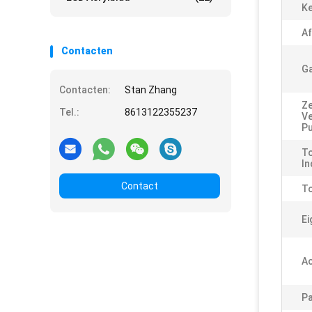
K
Af
Contacten
Ga
Contacten:
Stan Zhang
Ze
Tel.:
8613122355237
V
Pu
To
In
Contact
To
Ei
Ac
Pa