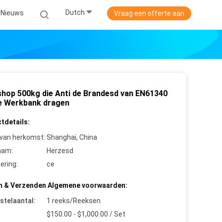
Dutch
Nieuws
Vraag een offerte aan
hop 500kg die Anti de Brandesd van EN61340
ge Werkbank dragen
tdetails:
 van herkomst:
Shanghai, China
aam:
Herzesd
cering:
ce
n & Verzenden Algemene voorwaarden:
stelaantal:
1 reeks/Reeksen
$150.00 - $1,000.00 / Set