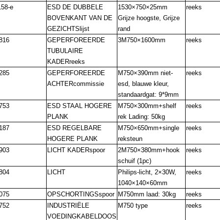
58-e
ESD DE DUBBELE
1530×750×25mm
reeks
BOVENKANT VAN DE
Grijze hoogste, Grijze
GEZICHTSlijst
rand
816
GEPERFOREERDE
3M750×1600mm
reeks
TUBULAIRE
KADERreeks
285
GEPERFOREERDE
M750×390mm niet-
reeks
ACHTERcommissie
esd, blauwe kleur,
standaardgat: 9*9mm
753
ESD STAAL HOGERE
M750×300mm+shelf
reeks
PLANK
rek Lading: 50kg
187
ESD REGELBARE
M750×650mm+single
reeks
HOGERE PLANK
reksteun
903
LICHT KADERspoor
2M750×380mm+hook
reeks
schuif (1pc)
804
LICHT
Philips-licht, 2×30W,
reeks
1040×140×60mm
075
OPSCHORTINGSspoor
M750mm laad: 30kg
reeks
752
INDUSTRIËLE
M750 type
reeks
VOEDINGKABELDOOS