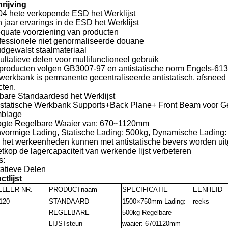
rijving
4 hete verkopende ESD het Werklijst
n jaar ervarings in de ESD het Werklijst
equate voorziening van producten
ofessionele niet genormaliseerde douane
udgewalst staalmateriaal
ultatieve delen voor multifunctioneel gebruik
 producten volgen GB3007-97 en antistatische norm Engels-613
werkbank is permanente gecentraliseerde antistatisch, afsneed
cten.
bare Standaardesd het Werklijst
tistatische Werkbank Supports+Back Plane+ Front Beam voor 
blage
ogte Regelbare Waaier van: 670~1120mm
nvormige Lading, Statische Lading: 500kg, Dynamische Lading:
e het werkeenheden kunnen met antistatische bevers worden uit
tkop de lagercapaciteit van werkende lijst verbeteren
s:
tatieve Delen
tlijst
LEER NR.
PRODUCTnaam
SPECIFICATIE
EENHEID
120
STANDAARD
1500×750mm Lading:
reeks
REGELBARE
500kg Regelbare
LIJSTsteun
waaier: 6701120mm