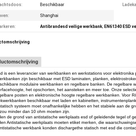
achtsdoos:
Beschikbaar
Ladeka
ven:
Shanghai
rkeren:
Antibrandesd veilige werkbank
,
EN61340 ESD ve
ctomschrijving
uctomschrijving
sd
is een leverancier van werkbanken en werkstations voor elektronika
erkbanken zijn beschikbaar met ESD laminaten, planken, elektrostroken
schikbare modulaire werkbanken en regelbare banken. De regelbare wer
rfacehoogte, het opschorten, het aansteken en meer toe. Onze select
gelbare posten en elektronische hoogte regelbare werkbanken. Voor R&
ekwerkbanken beschikbaar met laden en kabinetten, instrumentenplanke
istatisch systeem moet onafhankelijke hebben en het stabiele aan de 
 zou minder dan 10 ohm moeten zijn.
den de grond van antistatische werkplaats esd of geleidende tegel of 
den Antistatische werkplaats moeten etiket merken, die waarschuwings
antistatische werkbank konden dischargethe statisch met esd die contac