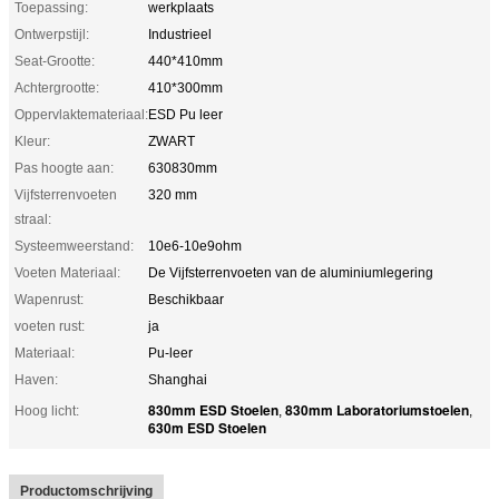
Toepassing:
werkplaats
Ontwerpstijl:
Industrieel
Seat-Grootte:
440*410mm
Achtergrootte:
410*300mm
Oppervlaktemateriaal:
ESD Pu leer
Kleur:
ZWART
Pas hoogte aan:
630830mm
Vijfsterrenvoeten
320 mm
straal:
Systeemweerstand:
10e6-10e9ohm
Voeten Materiaal:
De Vijfsterrenvoeten van de aluminiumlegering
Wapenrust:
Beschikbaar
voeten rust:
ja
Materiaal:
Pu-leer
Haven:
Shanghai
830mm ESD Stoelen
830mm Laboratoriumstoelen
Hoog licht:
,
,
630m ESD Stoelen
Productomschrijving