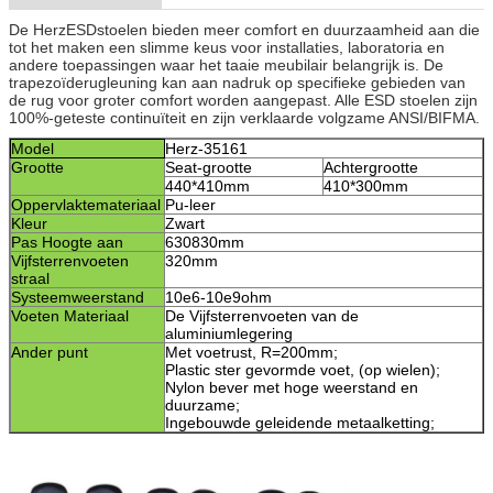
De HerzESDstoelen bieden meer comfort en duurzaamheid aan die
tot het maken een slimme keus voor installaties, laboratoria en
andere toepassingen waar het taaie meubilair belangrijk is. De
trapezoïderugleuning kan aan nadruk op specifieke gebieden van
de rug voor groter comfort worden aangepast. Alle ESD stoelen zijn
100%-geteste continuïteit en zijn verklaarde volgzame ANSI/BIFMA.
Model
Herz-35161
Grootte
Seat-grootte
Achtergrootte
440*410mm
410*300mm
Oppervlaktemateriaal
Pu-leer
Kleur
Zwart
Pas Hoogte aan
630830mm
Vijfsterrenvoeten
320mm
straal
Systeemweerstand
10e6-10e9ohm
Voeten Materiaal
De Vijfsterrenvoeten van de
aluminiumlegering
Ander punt
Met voetrust, R=200mm;
Plastic ster gevormde voet, (op wielen);
Nylon bever met hoge weerstand en
duurzame;
Ingebouwde geleidende metaalketting;