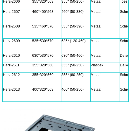
Herz-2606
355*320*563
355* (50-250)
Metaal
Toeste
Herz-2607
460*400*563
460* (50-330)
Metaal
Schroe
Herz-2608
535*460*570
535* (50-390)
Metaal
Schroe
Herz-2609
535*530*570
535* (120-460)
Metaal
Schroe
Herz-2610
630*530*570
630* (50-460)
Metaal
De sch
Herz-2611
355*320*560
355* (50-250)
Plastiek
De kett
Herz-2612
355*320*560
355* (80-250)
Metaal
Schroe
Herz-2613
400*320*563
400* (50-250)
Metaal
Schroe