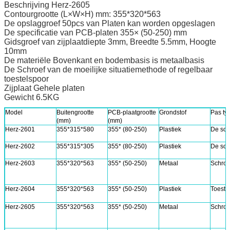
Beschrijving Herz-2605
Contourgrootte (L×W×H) mm: 355*320*563
De opslaggroef 50pcs van Platen kan worden opgeslagen
De specificatie van PCB-platen 355× (50-250) mm
Gidsgroef van zijplaatdiepte 3mm, Breedte 5.5mm, Hoogte
10mm
De materiële Bovenkant en bodembasis is metaalbasis
De Schroef van de moeilijke situatiemethode of regelbaar
toestelspoor
Zijplaat Gehele platen
Gewicht 6.5KG
Model
Buitengrootte
PCB-plaatgrootte
Grondstof
Pas ty
(mm)
(mm)
Herz-2601
355*315*580
355* (80-250)
Plastiek
De sch
Herz-2602
355*315*305
355* (80-250)
Plastiek
De sch
Herz-2603
355*320*563
355* (50-250)
Metaal
Schroe
Herz-2604
355*320*563
355* (50-250)
Plastiek
Toeste
Herz-2605
355*320*563
355* (50-250)
Metaal
Schroe