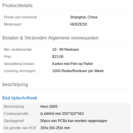
Productdetails
Plaats van herkomst:
Shanghai, China
Merknaam:
HERZESD
Betalen & Verzenden Algemene voorwaarden
Min. bestelaantal:
10 - 99 Reeksen
Prijs:
$23.00
Verpakking Details:
Karton met Film op Pallet
Levering vermogen:
1000 Reeks/Reeksen per Week
beschrijving
Esd tijdschriftrek
Beschrijving:
Herz-2605
Contourgrootte:
(LxWxH) mm 355*320*563
Opslaggroef:
50pcs van PCBs kan worden opgeslagen
De grootte van PCB
355x (50-250) mm