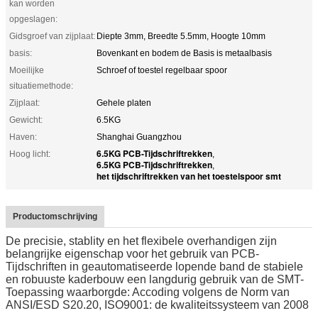
kan worden
opgeslagen:
Gidsgroef van zijplaat:
Diepte 3mm, Breedte 5.5mm, Hoogte 10mm
basis:
Bovenkant en bodem de Basis is metaalbasis
Moeilijke
Schroef of toestel regelbaar spoor
situatiemethode:
Zijplaat:
Gehele platen
Gewicht:
6.5KG
Haven:
Shanghai Guangzhou
6.5KG PCB-Tijdschriftrekken
Hoog licht:
,
6.5KG PCB-Tijdschriftrekken
,
het tijdschriftrekken van het toestelspoor smt
Productomschrijving
De precisie, stablity en het flexibele overhandigen zijn
belangrijke eigenschap voor het gebruik van PCB-
Tijdschriften in geautomatiseerde lopende band de stabiele
en robuuste kaderbouw een langdurig gebruik van de SMT-
Toepassing waarborgde: Accoding volgens de Norm van
ANSI/ESD S20.20, ISO9001: de kwaliteitssysteem van 2008