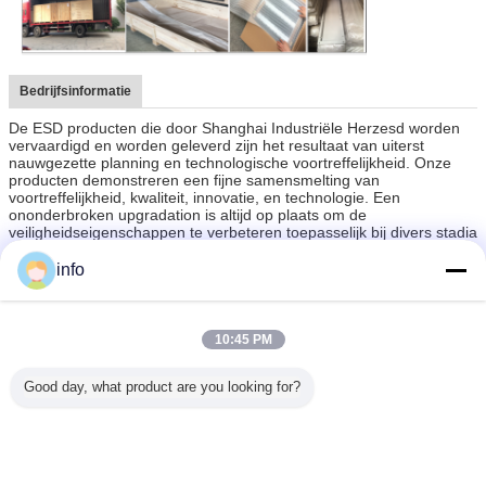
Bedrijfsinformatie
De ESD producten die door Shanghai Industriële Herzesd worden
vervaardigd en worden geleverd zijn het resultaat van uiterst
nauwgezette planning en technologische voortreffelijkheid. Onze
producten demonstreren een fijne samensmelting van
voortreffelijkheid, kwaliteit, innovatie, en technologie. Een
ononderbroken upgradation is altijd op plaats om de
veiligheidseigenschappen te verbeteren toepasselijk bij divers stadia
en gebouw op ESD toebehoren. Deze producten zijn langdurig en
uitrusten die met precisietechnologie. Wij hebben een groep hard
info
werkend personeel die houden ontdekkend de machines voor
betere veiligheid.
10:45 PM
Good day, what product are you looking for?