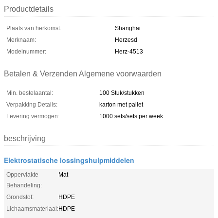
Productdetails
Plaats van herkomst:
Shanghai
Merknaam:
Herzesd
Modelnummer:
Herz-4513
Betalen & Verzenden Algemene voorwaarden
Min. bestelaantal:
100 Stuk/stukken
Verpakking Details:
karton met pallet
Levering vermogen:
1000 sets/sets per week
beschrijving
Elektrostatische lossingshulpmiddelen
Oppervlakte
Mat
Behandeling:
Grondstof:
HDPE
Lichaamsmateriaal:
HDPE