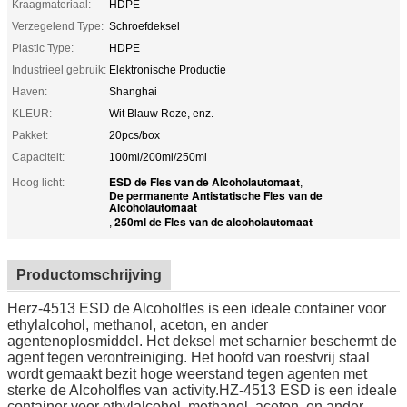
Kraagmateriaal:
HDPE
Verzegelend Type:
Schroefdeksel
Plastic Type:
HDPE
Industrieel gebruik:
Elektronische Productie
Haven:
Shanghai
KLEUR:
Wit Blauw Roze, enz.
Pakket:
20pcs/box
Capaciteit:
100ml/200ml/250ml
ESD de Fles van de Alcoholautomaat
Hoog licht:
,
De permanente Antistatische Fles van de
Alcoholautomaat
250ml de Fles van de alcoholautomaat
,
Productomschrijving
Herz-4513 ESD de Alcoholfles is een ideale container voor
ethylalcohol, methanol, aceton, en ander
agentenoplosmiddel. Het deksel met scharnier beschermt de
agent tegen verontreiniging. Het hoofd van roestvrij staal
wordt gemaakt bezit hoge weerstand tegen agenten met
sterke de Alcoholfles van activity.HZ-4513 ESD is een ideale
container voor ethylalcohol, methanol, aceton, en ander