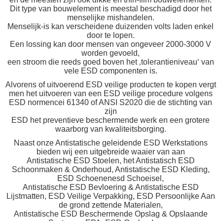
Dit type van bouwelement is meestal beschadigd door het
menselijke mishandelen.
Menselijk-is kan verscheidene duizenden volts laden enkel
door te lopen.
Een lossing kan door mensen van ongeveer 2000-3000 V
worden gevoeld,
een stroom die reeds goed boven het ‚tolerantieniveau‘ van
vele ESD componenten is.
Alvorens of uitvoerend ESD veilige producten te kopen vergt
men het uitvoeren van een ESD veilige procedure volgens
ESD normencei 61340 of ANSI S2020 die de stichting van
zijn
ESD het preventieve beschermende werk en een grotere
waarborg van kwaliteitsborging.
Naast onze Antistatische geleidende ESD Werkstations
bieden wij een uitgebreide waaier van aan
Antistatische ESD Stoelen, het Antistatisch ESD
Schoonmaken & Onderhoud, Antistatische ESD Kleding,
ESD Schoenenesd Schoeisel,
Antistatische ESD Bevloering & Antistatische ESD
Lijstmatten, ESD Veilige Verpakking, ESD Persoonlijke Aan
de grond zettende Materialen,
Antistatische ESD Beschermende Opslag & Opslaande