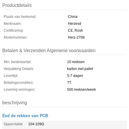
Productdetails
Plaats van herkomst:
China
Merknaam:
Herzesd
Certificering:
CE, Rosh
Modelnummer:
Herz-2708
Betalen & Verzenden Algemene voorwaarden
Min. bestelaantal:
10 reeksen
Verpakking Details:
karton met pallet
Levertijd:
5-7 dagen
Betalingscondities:
TT
Levering vermogen:
500 reeksen/week
beschrijving
Esd de rekken van PCB
Oppervlakte
104-109Ω