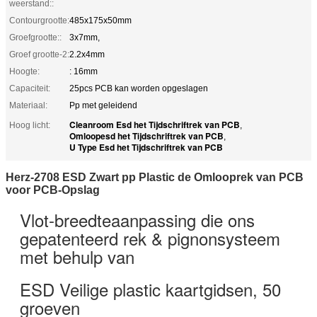
weerstand::
Contourgrootte:
485x175x50mm
Groefgrootte::
3x7mm,
Groef grootte-2:
2.2x4mm
Hoogte:
: 16mm
Capaciteit:
25pcs PCB kan worden opgeslagen
Materiaal:
Pp met geleidend
Cleanroom Esd het Tijdschriftrek van PCB
Hoog licht:
,
Omloopesd het Tijdschriftrek van PCB
,
U Type Esd het Tijdschriftrek van PCB
Herz-2708 ESD Zwart pp Plastic de Omlooprek van PCB
voor PCB-Opslag
Vlot-breedteaanpassing die ons
gepatenteerd rek & pignonsysteem
met behulp van
ESD Veilige plastic kaartgidsen, 50
groeven