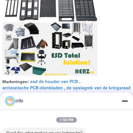
esd de houder van PCB
Markeringen:
,
antistatische PCB-dienbladen
de opslagrek van de kringsraad
,
Krijg de beste prijs voor
info
7:58 PM
Cleanroom het Type van U
Omloopesd Antistatisch het
Tijdschriftrek van PCB
Good day, what product are you looking for?