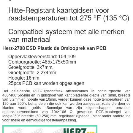
Hitte-Registant kaartgidsen voor
raadstemperaturen tot 275 °F (135 °C)
Compatibel systeem met alle merken
van materiaal
Herz-2708 ESD Plastic de Omlooprek van PCB
Oppervlakteweerstand: 104-109
Contourgrootte: 485x175x50mm
Groefgrootte: 3x7mm,
Groefgrootte: 2.2x4mm
Hoogte: 16mm
25pcs PCB kan worden opgeslagen
Het geleidende PCB-Tijdschriftrek offeredcomes in contourgrootte van
460*400*565mm en in gidsgroef van kant plateerde diepte van 3mm, breedte
van 5.2mm en hoogte van 10mm. verder, kunnen deze hoge temperaturen van
120 aan 200°c behandelen die ook kan worden aangepast zoals die door de
klanten wordt geëist. Sommige van zijn eigenschappen omvatten
oppervlakteweerstand van 104~106 Ω; geschikte PCB-maatregel van
lengte350* breedte (50-250) mm; regelbaar zijpaneel; staat onder andere toe
voor snelle en eenvoudige toestelaanpassing.