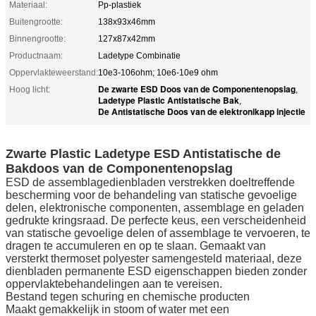
Materiaal:
Pp-plastiek
Buitengrootte:
138x93x46mm
Binnengrootte:
127x87x42mm
Productnaam:
Ladetype Combinatie
Oppervlakteweerstand:
10e3-106ohm; 10e6-10e9 ohm
De zwarte ESD Doos van de Componentenopslag
Hoog licht:
,
Ladetype Plastic Antistatische Bak
,
De Antistatische Doos van de elektronikapp injectie
Zwarte Plastic Ladetype ESD Antistatische de
Bakdoos van de Componentenopslag
ESD de assemblagedienbladen verstrekken doeltreffende
bescherming voor de behandeling van statische gevoelige
delen, elektronische componenten, assemblage en geladen
gedrukte kringsraad. De perfecte keus, een verscheidenheid
van statische gevoelige delen of assemblage te vervoeren, te
dragen te accumuleren en op te slaan. Gemaakt van
versterkt thermoset polyester samengesteld materiaal, deze
dienbladen permanente ESD eigenschappen bieden zonder
oppervlaktebehandelingen aan te vereisen.
Bestand tegen schuring en chemische producten
Maakt gemakkelijk in stoom of water met een