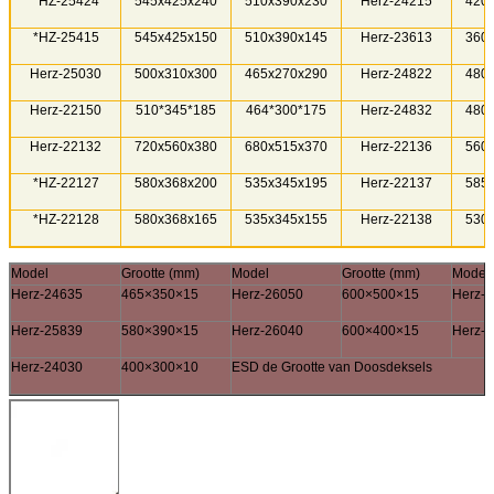
*HZ-25424
545x425x240
510x390x230
Herz-24215
420
*HZ-25415
545x425x150
510x390x145
Herz-23613
360
Herz-25030
500x310x300
465x270x290
Herz-24822
480
Herz-22150
510*345*185
464*300*175
Herz-24832
480
Herz-22132
720x560x380
680x515x370
Herz-22136
560
*HZ-22127
580x368x200
535x345x195
Herz-22137
585
*HZ-22128
580x368x165
535x345x155
Herz-22138
530
Model
Grootte (mm)
Model
Grootte (mm)
Model
Herz-24635
465×350×15
Herz-26050
600×500×15
Herz-
Herz-25839
580×390×15
Herz-26040
600×400×15
Herz-
Herz-24030
400×300×10
ESD de Grootte van Doosdeksels