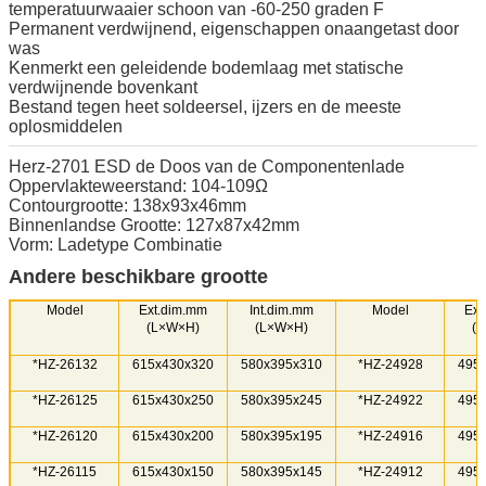
temperatuurwaaier schoon van -60-250 graden F
Permanent verdwijnend, eigenschappen onaangetast door
was
Kenmerkt een geleidende bodemlaag met statische
verdwijnende bovenkant
Bestand tegen heet soldeersel, ijzers en de meeste
oplosmiddelen
Herz-2701 ESD de Doos van de Componentenlade
Oppervlakteweerstand: 104-109Ω
Contourgrootte: 138x93x46mm
Binnenlandse Grootte: 127x87x42mm
Vorm: Ladetype Combinatie
Andere beschikbare grootte
Model
Ext.dim.mm
Int.dim.mm
Model
Ext
(L×W×H)
(L×W×H)
(
*HZ-26132
615x430x320
580x395x310
*HZ-24928
495
*HZ-26125
615x430x250
580x395x245
*HZ-24922
495
*HZ-26120
615x430x200
580x395x195
*HZ-24916
495
*HZ-26115
615x430x150
580x395x145
*HZ-24912
495