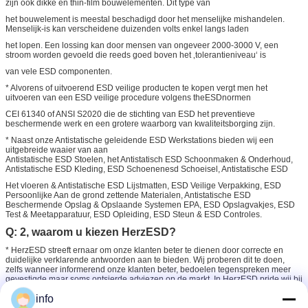
zijn ook dikke en thin-film bouwelementen. Dit type van
het bouwelement is meestal beschadigd door het menselijke mishandelen.
Menselijk-is kan verscheidene duizenden volts enkel langs laden
het lopen. Een lossing kan door mensen van ongeveer 2000-3000 V, een
stroom worden gevoeld die reeds goed boven het ‚tolerantieniveau‘ is
van vele ESD componenten.
* Alvorens of uitvoerend ESD veilige producten te kopen vergt men het
uitvoeren van een ESD veilige procedure volgens theESDnormen
CEI 61340 of ANSI S2020 die de stichting van ESD het preventieve
beschermende werk en een grotere waarborg van kwaliteitsborging zijn.
* Naast onze Antistatische geleidende ESD Werkstations bieden wij een
uitgebreide waaier van aan
Antistatische ESD Stoelen, het Antistatisch ESD Schoonmaken & Onderhoud,
Antistatische ESD Kleding, ESD Schoenenesd Schoeisel, Antistatische ESD
Het vloeren & Antistatische ESD Lijstmatten, ESD Veilige Verpakking, ESD
Persoonlijke Aan de grond zettende Materialen, Antistatische ESD
Beschermende Opslag & Opslaande Systemen EPA, ESD Opslagvakjes, ESD
Test & Meetapparatuur, ESD Opleiding, ESD Steun & ESD Controles.
Q: 2, waarom u kiezen HerzESD?
* HerzESD streeft ernaar om onze klanten beter te dienen door correcte en
duidelijke verklarende antwoorden aan te bieden. Wij proberen dit te doen,
zelfs wanneer informerend onze klanten beter, bedoelen tegenspreken meer
gevestigde maar soms ontsierde adviezen op de markt. In HerzESD pride wij bij
het verzekeren van de enige correcte ESD oplossing.
info
* Om deze visie voort te zetten wensen wij betrouwbare ESD fabrikanten en