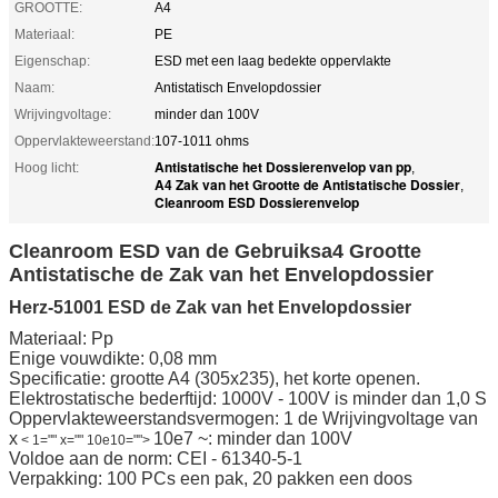
GROOTTE:
A4
Materiaal:
PE
Eigenschap:
ESD met een laag bedekte oppervlakte
Naam:
Antistatisch Envelopdossier
Wrijvingvoltage:
minder dan 100V
Oppervlakteweerstand:
107-1011 ohms
Antistatische het Dossierenvelop van pp
Hoog licht:
,
A4 Zak van het Grootte de Antistatische Dossier
,
Cleanroom ESD Dossierenvelop
Cleanroom ESD van de Gebruiksa4 Grootte
Antistatische de Zak van het Envelopdossier
Herz-51001 ESD de Zak van het Envelopdossier
Materiaal: Pp
Enige vouwdikte: 0,08 mm
Specificatie: grootte A4 (305x235), het korte openen.
Elektrostatische bederftijd: 1000V - 100V is minder dan 1,0 S
Oppervlakteweerstandsvermogen: 1 de Wrijvingvoltage van
x
10e7 ~: minder dan 100V
< 1="" x="" 10e10="">
Voldoe aan de norm: CEI - 61340-5-1
Verpakking: 100 PCs een pak, 20 pakken een doos