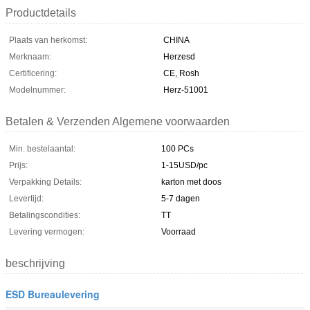
Productdetails
Plaats van herkomst:
CHINA
Merknaam:
Herzesd
Certificering:
CE, Rosh
Modelnummer:
Herz-51001
Betalen & Verzenden Algemene voorwaarden
Min. bestelaantal:
100 PCs
Prijs:
1-15USD/pc
Verpakking Details:
karton met doos
Levertijd:
5-7 dagen
Betalingscondities:
TT
Levering vermogen:
Voorraad
beschrijving
ESD Bureaulevering