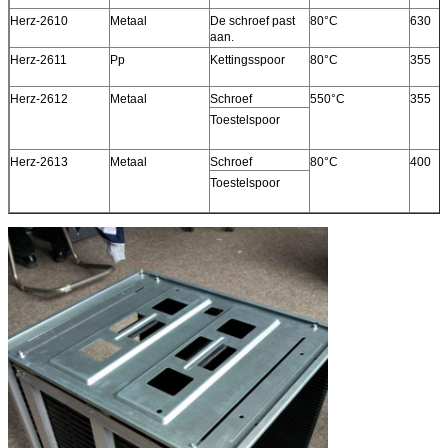
Herz-2610
Metaal
De schroef past
80°C
630
aan.
Herz-2611
Pp
Kettingsspoor
80°C
355
Herz-2612
Metaal
Schroef
550°C
355
Toestelspoor
Herz-2613
Metaal
Schroef
80°C
400
Toestelspoor