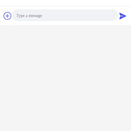
Contact
Vraag een offerte
aan
Photo
Video Call
Audio Call