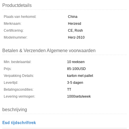
Productdetails
Plaats van herkomst:
China
Merknaam:
Herzesd
Certificering:
CE, Rosh
Modelnummer:
Herz-2610
Betalen & Verzenden Algemene voorwaarden
Min. bestelaantal:
10 reeksen
Prijs:
85-100USD
Verpakking Details:
karton met pallet
Levertijd:
3-5 dagen
Betalingscondities:
TT
Levering vermogen:
1000sets/week
beschrijving
Esd tijdschriftrek