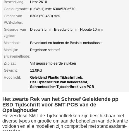
Beschrijving:
Herz-2610
Contourgrootte:
(L×W×H) mm: 630×530×570
Grootte van
630× (50-460) mm
PCB-platen:
Gidsgroef van
Diepte 3.5mm, Breedte 6.5mm, Hoogte 10mm
zijplaat:
Materiaal:
Bovenkant en bodem de Basis is metaalbasis
Moeilijke
Regelbare schroef
situatiemethode:
Zijplaat:
Vijf geassembleerde stukken
Gewicht:
12.0KG
Geleidend Plastic Tijdschriftrek
Hoog licht:
,
Het Tijdschriftrek van houderssmt
,
Schroefesd het Tijdschriftrek van PCB
Het zwarte Rek van het Schroef Geleidende pp
ESD Tijdschrift voor SMT-PCB van de
Opslaghouder
Herzesdesd SMT de Tijdschriftrekken zijn beschikbaar met
diverse types en grootte om aan de behoeften van de klant te
voldoen en alle modellen zijn compatibel met standaardsmt-