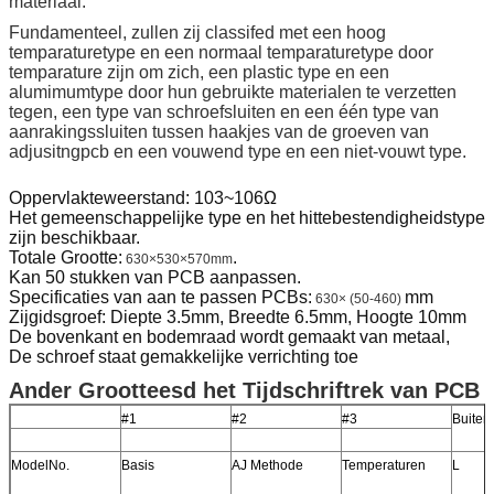
materiaal.
Fundamenteel, zullen zij classifed met een hoog
temparaturetype en een normaal temparaturetype door
temparature zijn om zich, een plastic type en een
alumimumtype door hun gebruikte materialen te verzetten
tegen, een type van schroefsluiten en een één type van
aanrakingssluiten tussen haakjes van de groeven van
adjusitngpcb en een vouwend type en een niet-vouwt type.
Oppervlakteweerstand: 103~106Ω
Het gemeenschappelijke type en het hittebestendigheidstype
zijn beschikbaar.
Totale Grootte:
.
630×530×570mm
Kan 50 stukken van PCB aanpassen.
Specificaties van aan te passen PCBs:
mm
630× (50-460)
Zijgidsgroef: Diepte 3.5mm, Breedte 6.5mm, Hoogte 10mm
De bovenkant en bodemraad wordt gemaakt van metaal,
De schroef staat gemakkelijke verrichting toe
Ander Grootteesd het Tijdschriftrek van PCB
#1
#2
#3
Buiten
ModelNo.
Basis
AJ Methode
Temperaturen
L