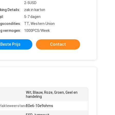
2-5USD
king Details:
zak in karton
jd:
5-7 dagen
ngscondities:
TT, Western Union
ng vermogen:
1000PCS/Week
Beste Prijs
Contact
Wit, Blauw, Roze, Groen, Geel en
handeling
lakteweerstand:
10e6-10e9ohms