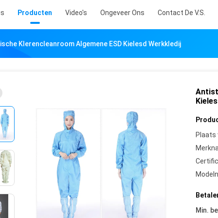
is
Producten
Video's
Ongeveer Ons
Contact De V.S.
tische Klerencleanroom Algemene ESD Kielesd Werkkledij
Antis
Kieles
Produc
Plaats
Merkn
Certifi
Model
Betale
Min. be