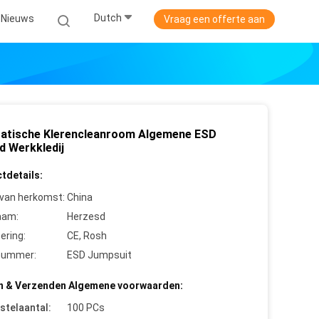
Dutch
Nieuws
Vraag een offerte aan
tatische Klerencleanroom Algemene ESD
d Werkkledij
tdetails:
 van herkomst:
China
aam:
Herzesd
cering:
CE, Rosh
nummer:
ESD Jumpsuit
n & Verzenden Algemene voorwaarden:
stelaantal:
100 PCs