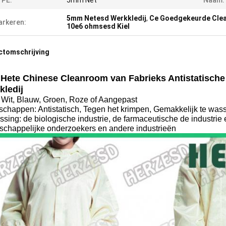
YPE:
5mm Net
Naam:
5mm Netesd Werkkledij
,
Ce Goedgekeurde Clea
rkeren:
10e6 ohmsesd Kiel
ctomschrijving
 Hete Chinese Cleanroom van Fabrieks Antistatisch
kledij
: Wit, Blauw, Groen, Roze of Aangepast
schappen: Antistatisch, Tegen het krimpen, Gemakkelijk te wa
sing: de biologische industrie, de farmaceutische de industrie 
schappelijke onderzoekers en andere industrieën