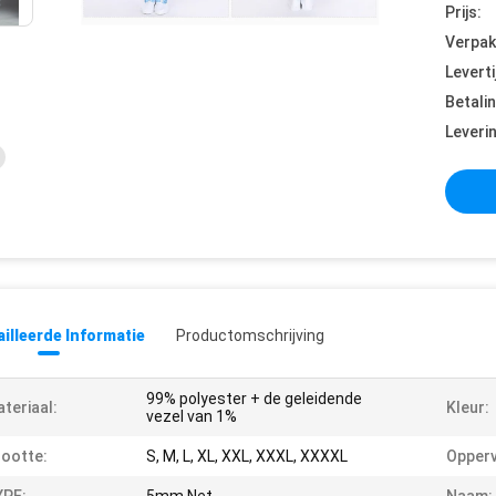
Prijs:
Verpak
Leverti
Betali
Leveri
illeerde Informatie
Productomschrijving
99% polyester + de geleidende
teriaal:
Kleur:
vezel van 1%
ootte:
S, M, L, XL, XXL, XXXL, XXXXL
Opperv