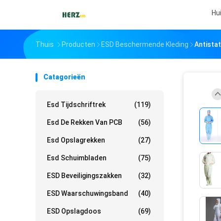
Hu
Thuis
Producten
ESD Beschermende Kleding
Antista
Catagorieën
Esd Tijdschriftrek
(119)
Esd De Rekken Van PCB
(56)
Esd Opslagrekken
(27)
Esd Schuimbladen
(75)
ESD Beveiligingszakken
(32)
ESD Waarschuwingsband
(40)
ESD Opslagdoos
(69)