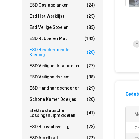
ESD Opslagplanken
(24)
Esd Het Werklijst
(25)
Esd Veilige Stoelen
(85)
ESD Rubberen Mat
(142)
ESD Beschermende
(28)
Kleding
ESD Veiligheidsschoenen
(27)
ESD Veiligheidsriem
(38)
ESD Handhandschoenen
(29)
Gedeta
Schone Kamer Doekjes
(20)
Elektrostatische
(41)
Ma
Lossingshulpmiddelen
ESD Bureaulevering
(28)
Gr
ESD Acrylblad
(22)