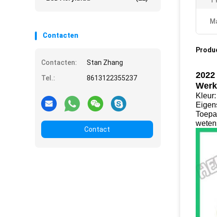
T
Ma
Contacten
Produ
Contacten:
Stan Zhang
2022
Tel.:
8613122355237
Werk
Kleur
Eigen
Toepas
weten
Contact