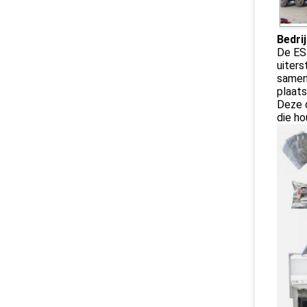
Bedri
De ESD
uiters
samens
plaats
Deze d
die ho