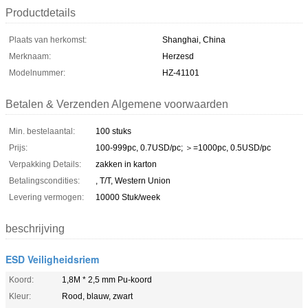
Productdetails
Plaats van herkomst:
Shanghai, China
Merknaam:
Herzesd
Modelnummer:
HZ-41101
Betalen & Verzenden Algemene voorwaarden
Min. bestelaantal:
100 stuks
Prijs:
100-999pc, 0.7USD/pc; ＞=1000pc, 0.5USD/pc
Verpakking Details:
zakken in karton
Betalingscondities:
, T/T, Western Union
Levering vermogen:
10000 Stuk/week
beschrijving
ESD Veiligheidsriem
Koord:
1,8M * 2,5 mm Pu-koord
Kleur:
Rood, blauw, zwart