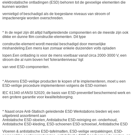
elektrostatische ontladingen (ESD) behoren tot de gevoelige elementen die
kunnen worden
vernietigd of beschadigd als de toegestane niveaus van stroom of
impactenergie worden overschreden.
* In de regel zijn dit altijd halfgeleidende componenten en de meeste zijn ook
dikke en dunne film constructie-elementen. Dit type
constructie-element wordt meestal beschadigd door menselijke
mishandeling.Een mens kan zomaar enkele duizenden volts opladen
lopen.Een ontlading is voor de mens voelbaar vanaf circa 2000-3000 V, een
stroom die al ruim boven het 'tolerantieniveau' ligt
van veel ESD-componenten.
* Alvorens ESD-veilige producten te kopen of te implementeren, moet u een
ESD-veilige procedure implementeren volgens de ESD-normen
IEC 61340 of ANSI S2020, de basis van ESD-preventief beschermend werk en
een grotere garantie voor kwaliteitsborging.
* Naast onze Anti-Statisch geleidende ESD Werkstations bieden wij een
uitgebreid assortiment aan
Antistatische ESD-stoelen, Antistatische ESD-reiniging en -onderhoud,
Antistatische ESD-kleding, ESD-schoenen ESD-schoeisel, Antistatische ESD
Vloeren & antistatische ESD-tafelmatten, ESD-veilige verpakkingen, ESD-