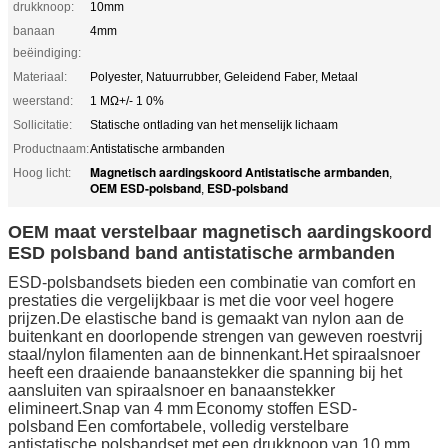
drukknoop:
10mm
banaan
4mm
beëindiging:
Materiaal:
Polyester, Natuurrubber, Geleidend Faber, Metaal
weerstand:
1 MΩ+/- 1 0%
Sollicitatie:
Statische ontlading van het menselijk lichaam
Productnaam:
Antistatische armbanden
Magnetisch aardingskoord Antistatische armbanden
Hoog licht:
,
OEM ESD-polsband
ESD-polsband
,
OEM maat verstelbaar magnetisch aardingskoord
ESD polsband band antistatische armbanden
ESD-polsbandsets bieden een combinatie van comfort en
prestaties die vergelijkbaar is met die voor veel hogere
prijzen.De elastische band is gemaakt van nylon aan de
buitenkant en doorlopende strengen van geweven roestvrij
staal/nylon filamenten aan de binnenkant.Het spiraalsnoer
heeft een draaiende banaanstekker die spanning bij het
aansluiten van spiraalsnoer en banaanstekker
elimineert.Snap van 4 mm
Economy stoffen ESD-
polsband
Een comfortabele, volledig verstelbare
antistatische polsbandset met een drukknoop van 10 mm.