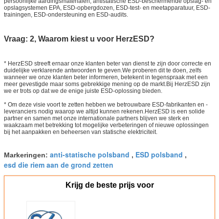
persoonlijke aardingsmaterialen, antistatische ESD-beschermende opslag- en
opslagsystemen EPA, ESD-opbergdozen, ESD-test- en meetapparatuur, ESD-
trainingen, ESD-ondersteuning en ESD-audits.
Vraag: 2, Waarom kiest u voor HerzESD?
* HerzESD streeft ernaar onze klanten beter van dienst te zijn door correcte en
duidelijke verklarende antwoorden te geven.We proberen dit te doen, zelfs
wanneer we onze klanten beter informeren, betekent in tegenspraak met een
meer gevestigde maar soms gebrekkige mening op de markt.Bij HerzESD zijn
we er trots op dat we de enige juiste ESD-oplossing bieden.
* Om deze visie voort te zetten hebben we betrouwbare ESD-fabrikanten en -
leveranciers nodig waarop we altijd kunnen rekenen.HerzESD is een solide
partner en samen met onze internationale partners blijven we sterk en
waakzaam met betrekking tot mogelijke verbeteringen of nieuwe oplossingen
bij het aanpakken en beheersen van statische elektriciteit.
anti-statische polsband
ESD polsband
Markeringen:
,
,
esd die riem aan de grond zetten
Krijg de beste prijs voor