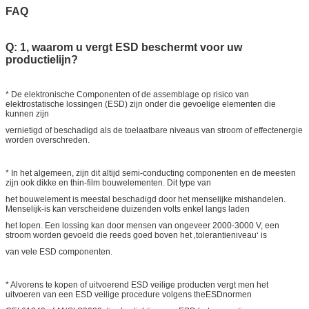
FAQ
Q: 1, waarom u vergt ESD beschermt voor uw
productielijn?
* De elektronische Componenten of de assemblage op risico van
elektrostatische lossingen (ESD) zijn onder die gevoelige elementen die
kunnen zijn
vernietigd of beschadigd als de toelaatbare niveaus van stroom of effectenergie
worden overschreden.
* In het algemeen, zijn dit altijd semi-conducting componenten en de meesten
zijn ook dikke en thin-film bouwelementen. Dit type van
het bouwelement is meestal beschadigd door het menselijke mishandelen.
Menselijk-is kan verscheidene duizenden volts enkel langs laden
het lopen. Een lossing kan door mensen van ongeveer 2000-3000 V, een
stroom worden gevoeld die reeds goed boven het ‚tolerantieniveau‘ is
van vele ESD componenten.
* Alvorens te kopen of uitvoerend ESD veilige producten vergt men het
uitvoeren van een ESD veilige procedure volgens theESDnormen