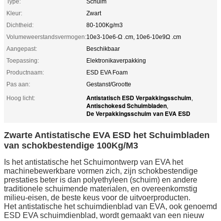
Type:
Schuim
Kleur:
Zwart
Dichtheid:
80-100Kg/m3
Volumeweerstandsvermogen:
10e3-10e6-Ω .cm, 10e6-10e9Ω .cm
Aangepast:
Beschikbaar
Toepassing:
Elektronikaverpakking
Productnaam:
ESD EVA Foam
Pas aan:
Gestanst/Grootte
Antistatisch ESD Verpakkingsschuim
Hoog licht:
,
Antischokesd Schuimbladen
,
De Verpakkingsschuim van EVA ESD
Zwarte Antistatische EVA ESD het Schuimbladen
van schokbestendige 100Kg/M3
Is het antistatische het Schuimontwerp van EVA het
machinebewerkbare vormen zich, zijn schokbestendige
prestaties beter is dan polyethyleen (schuim) en andere
traditionele schuimende materialen, en overeenkomstig
milieu-eisen, de beste keus voor de uitvoerproducten.
Het antistatische het schuimdienblad van EVA, ook genoemd
ESD EVA schuimdienblad, wordt gemaakt van een nieuw