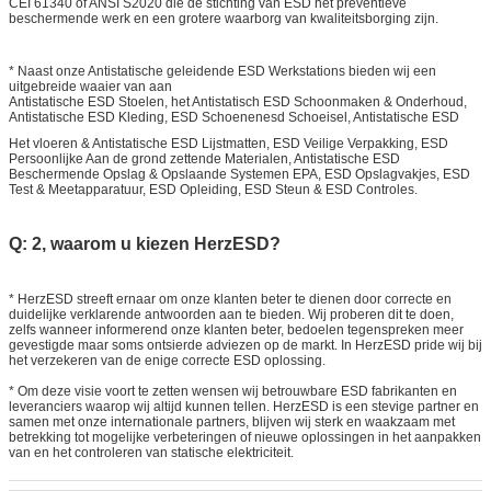
CEI 61340 of ANSI S2020 die de stichting van ESD het preventieve
beschermende werk en een grotere waarborg van kwaliteitsborging zijn.
* Naast onze Antistatische geleidende ESD Werkstations bieden wij een
uitgebreide waaier van aan
Antistatische ESD Stoelen, het Antistatisch ESD Schoonmaken & Onderhoud,
Antistatische ESD Kleding, ESD Schoenenesd Schoeisel, Antistatische ESD
Het vloeren & Antistatische ESD Lijstmatten, ESD Veilige Verpakking, ESD
Persoonlijke Aan de grond zettende Materialen, Antistatische ESD
Beschermende Opslag & Opslaande Systemen EPA, ESD Opslagvakjes, ESD
Test & Meetapparatuur, ESD Opleiding, ESD Steun & ESD Controles.
Q: 2, waarom u kiezen HerzESD?
* HerzESD streeft ernaar om onze klanten beter te dienen door correcte en
duidelijke verklarende antwoorden aan te bieden. Wij proberen dit te doen,
zelfs wanneer informerend onze klanten beter, bedoelen tegenspreken meer
gevestigde maar soms ontsierde adviezen op de markt. In HerzESD pride wij bij
het verzekeren van de enige correcte ESD oplossing.
* Om deze visie voort te zetten wensen wij betrouwbare ESD fabrikanten en
leveranciers waarop wij altijd kunnen tellen. HerzESD is een stevige partner en
samen met onze internationale partners, blijven wij sterk en waakzaam met
betrekking tot mogelijke verbeteringen of nieuwe oplossingen in het aanpakken
van en het controleren van statische elektriciteit.