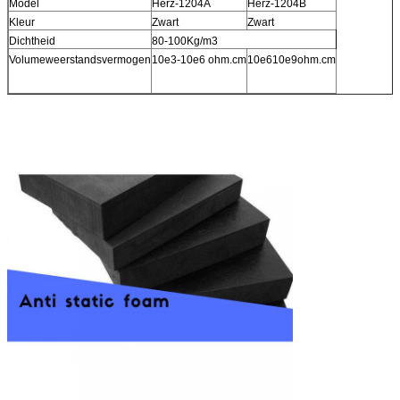
Model
Herz-1204A
Herz-1204B
Kleur
Zwart
Zwart
Dichtheid
80-100Kg/m3
Volumeweerstandsvermogen
10e3-10e6 ohm.cm
10e610e9ohm.cm