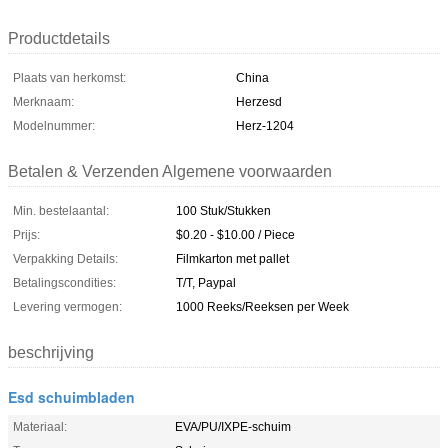
Productdetails
Plaats van herkomst:
China
Merknaam:
Herzesd
Modelnummer:
Herz-1204
Betalen & Verzenden Algemene voorwaarden
Min. bestelaantal:
100 Stuk/Stukken
Prijs:
$0.20 - $10.00 / Piece
Verpakking Details:
Filmkarton met pallet
Betalingscondities:
T/T, Paypal
Levering vermogen:
1000 Reeks/Reeksen per Week
beschrijving
Esd schuimbladen
Materiaal:
EVA/PU/IXPE-schuim