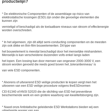
productielijn?
* De elektronische Componenten of de assemblage op risico van
elektrostatische lossingen (ESD) zijn onder die gevoelige elementen die
kunnen zijn
vernietigd of beschadigd als de toelaatbare niveaus van stroom of effectenergie
worden overschreden.
* In het algemeen, zijn dit altijd semi-conducting componenten en de meesten
zijn ook dikke en thin-film bouwelementen. Dit type van
het bouwelement is meestal beschadigd door het menselijke mishandelen.
Menselijk-is kan verscheidene duizenden volts enkel langs laden
het lopen. Een lossing kan door mensen van ongeveer 2000-3000 V, een
stroom worden gevoeld die reeds goed boven het ‚tolerantieniveau‘ is
van vele ESD componenten.
* Alvorens of uitvoerend ESD veilige producten te kopen vergt men het
uitvoeren van een ESD veilige procedure volgens theESDnormen
CEI 61340 of ANSI S2020 die de stichting van ESD het preventieve
beschermende werk en een grotere waarborg van kwaliteitsborging zijn.
* Naast onze Antistatische geleidende ESD Werkstations bieden wij een
uitgebreide waaier van aan