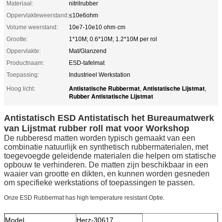
Materiaal:
nitrilrubber
Oppervlakteweerstand:
≤10e6ohm
Volume weerstand:
10e7-10e10 ohm·cm
Grootte:
1*10M; 0.6*10M; 1.2*10M per rol
Oppervlakte:
Mat/Glanzend
Productnaam:
ESD-tafelmat
Toepassing:
Industrieel Werkstation
Antistatische Rubbermat
Antistatische Lijstmat
Hoog licht:
,
,
Rubber Antistatische Lijstmat
Antistatisch ESD Antistatisch het Bureaumatwerk
van Lijstmat rubber roll mat voor Workshop
De rubberesd matten worden typisch gemaakt van een
combinatie natuurlijk en synthetisch rubbermaterialen, met
toegevoegde geleidende materialen die helpen om statische
opbouw te verhinderen. De matten zijn beschikbaar in een
waaier van grootte en dikten, en kunnen worden gesneden
om specifieke werkstations of toepassingen te passen.
Onze ESD Rubbermat has high temperature resistant Optie.
Model
Herz-30617