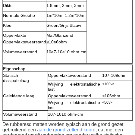
Dikte
1.8mm, 2mm, 3mm
Normale Grootte
1m*10m; 1.2m*10m
Kleur
Groen/Grijs Blauw
Oppervlakte
Mat/Glanzend
Oppervlakteweerstand
≤10e6ohm
Volumeweerstand
10e7-10e10 ohm·cm
Eigenschap
Statisch
Oppervlakteweerstand
107-109ohm
dissipatielaag
Wrijving elektrostatische
<100v>
last
Geleidende laag
Oppervlakteweerstand
≤106ohm
Wrijving elektrostatische
<50v>
last
Volumeweerstand
107-1010 ohm·cm
De rubberesd matten worden typisch aan de grond gezet
gebruikend een
aan de grond zettend koord
, dat met een