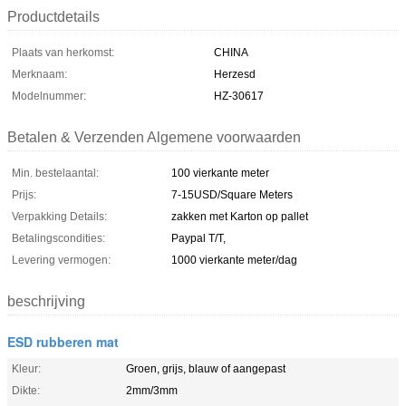
Productdetails
Plaats van herkomst:
CHINA
Merknaam:
Herzesd
Modelnummer:
HZ-30617
Betalen & Verzenden Algemene voorwaarden
Min. bestelaantal:
100 vierkante meter
Prijs:
7-15USD/Square Meters
Verpakking Details:
zakken met Karton op pallet
Betalingscondities:
Paypal T/T,
Levering vermogen:
1000 vierkante meter/dag
beschrijving
ESD rubberen mat
Kleur:
Groen, grijs, blauw of aangepast
Dikte:
2mm/3mm