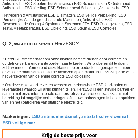
Antistatische ESD Stoelen, het Antistatisch ESD Schoonmaken & Onderhoud,
Antistatische ESD Kleding, ESD Schoenenesd Schoeisel, Antistatische ESD
Het vloeren & Antistatische ESD Lijstmatten, ESD Veilige Verpakking, ESD
Persoonlijke Aan de grond zettende Materialen, Antistatische ESD
Beschermende Opslag & Opslaande Systemen EPA, ESD Opslagvakjes, ESD
Test & Meetapparatuur, ESD Opleiding, ESD Steun & ESD Controles.
Q: 2, waarom u kiezen HerzESD?
* HerzESD streeft ernaar om onze klanten beter te dienen door correcte en
duidelijke verklarende antwoorden aan te bieden. Wij proberen dit te doen,
zelfs wanneer informerend onze klanten beter, bedoelen tegenspreken meer
gevestigde maar soms ontsierde adviezen op de markt. In HerzESD pride wij bij
het verzekeren van de enige correcte ESD oplossing.
* Om deze visie voort te zetten wensen wij betrouwbare ESD fabrikanten en
leveranciers waarop wij altijd kunnen tellen. HerzESD is een stevige partner en
samen met onze internationale partners, blijven wij sterk en waakzaam met
betrekking tot mogelijke verbeteringen of nieuwe oplossingen in het aanpakken
van en het controleren van statische elektriciteit.
ESD antimoeheidsmat
antistatische vloermat
Markeringen:
,
,
ESD veilige mat
Krijg de beste prijs voor