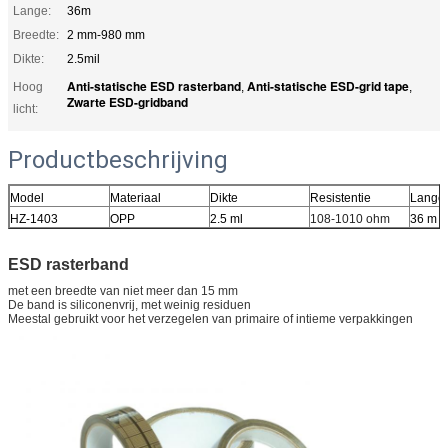
Lange:
36m
Breedte:
2 mm-980 mm
Dikte:
2.5mil
Anti-statische ESD rasterband
Anti-statische ESD-grid tape
Hoog
,
,
Zwarte ESD-gridband
licht:
Productbeschrijving
Model
Materiaal
Dikte
Resistentie
Lange
HZ-1403
OPP
2.5 ml
108-1010 ohm
36 m
ESD rasterband
met een breedte van niet meer dan 15 mm
De band is siliconenvrij, met weinig residuen
Meestal gebruikt voor het verzegelen van primaire of intieme verpakkingen