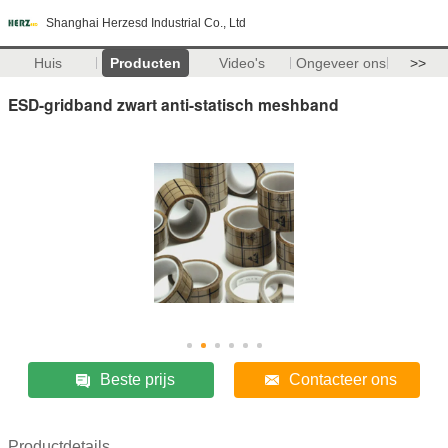
Shanghai Herzesd Industrial Co., Ltd
Huis
Producten
Video's
Ongeveer ons
>>
ESD-gridband zwart anti-statisch meshband
Beste prijs
Contacteer ons
Productdetails