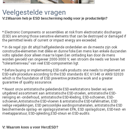
Veelgestelde vragen
V:1Waarom heb je ESD bescherming nodig voor je productielijn?
* Electronic Components or assemblies at risk from electrostatic discharges
(ESD) are among those sensitive elements that can be destroyed or damaged if
the permitted levels of current or impact energy are exceeded.
* In de regel zijn dit altijd halfgeleidende onderdelen en de meeste zijn ook
constructie-elementen met dikke en dunne folie.Een mens kan enkele duizenden
volts opladen door alleen maar te lopen.Een ontlading kan door de mens
worden gevoeld van ongeveer 2000-3000 V, een stroom die reeds ver boven het
"tolerantieniveau" van veel ESD-componenten ligt.
* Before buying or implementing ESD-safe products one needs to implement an
ESD-safe procedure according to the ESD standards IEC 61340 or ANSI S2020
which is the foundation of ESD preventive protective work and a greater
guarantee of quality assurance.
* Naast onze antistatische geleidende ESD-werkstations bieden wij een
uitgebreid assortiment aan antistatische ESD-stoelen, antistatische ESD-
reiniging en -onderhoud, antistatische ESD-kleding, ESD-schoenen, ESD-
schoenen,Antistatische ESD-vloeren & antistatische ESD-tafelmatten, ESD
veilige verpakkingen, ESD persoonlijke aardingsmaterialen, antistatische ESD
beschermende opslag- en opslagsystemen EPA, ESD opslagdozen, ESD-test- en
meetapparatuur, ESD-opleiding,ESD-steun en ESD-audits.
V: Waarom koos u voor HerzESD?