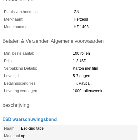
Plaats van herkomst:
GN
Merknaam:
Herzesd
Modelnummer:
HZ-1403
Betalen & Verzenden Algemene voorwaarden
Min. bestelaantal:
100 rollen
Prijs:
1-3USD
Verpakking Details:
Karton met film
Levertijd:
5-7 dagen
Betalingscondities:
TT, Paypal.
Levering vermogen:
1000 rollen/week
beschrijving
ESD waarschuwingsband
Naam:
Esd-grid tape
Materiaal:
op