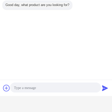
Good day, what product are you looking for?
esd beschermingshandschoenen
Markeringen:
,
antistatische handhandschoenen
ESD veilige handschoenen
,
Krijg de beste prijs voor
Montage-inspectie Precision
Work Palm PU Coated Anti-Static
ESD Safe Gloves ESD Palm Fit
Gloves
Doorgaan
Contact
Vraag een offerte
ESD handhandschoenen
Meer
aan