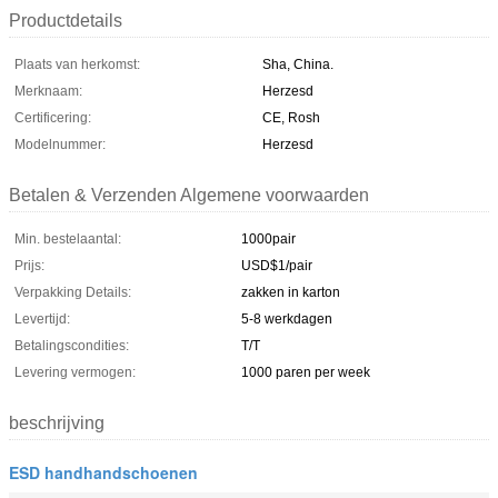
Productdetails
Plaats van herkomst:
Sha, China.
Merknaam:
Herzesd
Certificering:
CE, Rosh
Modelnummer:
Herzesd
Betalen & Verzenden Algemene voorwaarden
Min. bestelaantal:
1000pair
Prijs:
USD$1/pair
Verpakking Details:
zakken in karton
Levertijd:
5-8 werkdagen
Betalingscondities:
T/T
Levering vermogen:
1000 paren per week
beschrijving
ESD handhandschoenen