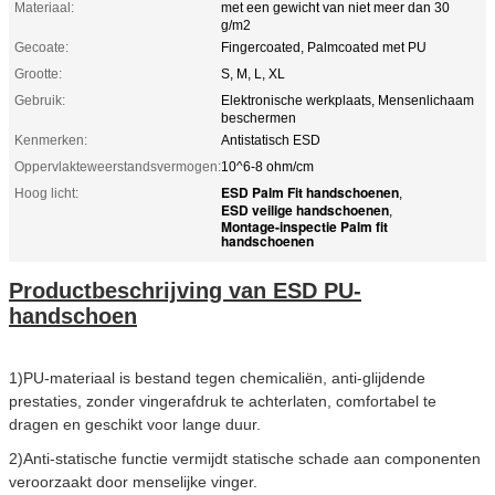
Materiaal:
met een gewicht van niet meer dan 30
g/m2
Gecoate:
Fingercoated, Palmcoated met PU
Grootte:
S, M, L, XL
Gebruik:
Elektronische werkplaats, Mensenlichaam
beschermen
Kenmerken:
Antistatisch ESD
Oppervlakteweerstandsvermogen:
10^6-8 ohm/cm
ESD Palm Fit handschoenen
Hoog licht:
,
ESD veilige handschoenen
,
Montage-inspectie Palm fit
handschoenen
Productbeschrijving van ESD PU-
handschoen
1)PU-materiaal is bestand tegen chemicaliën, anti-glijdende
prestaties, zonder vingerafdruk te achterlaten, comfortabel te
dragen en geschikt voor lange duur.
2)Anti-statische functie vermijdt statische schade aan componenten
veroorzaakt door menselijke vinger.