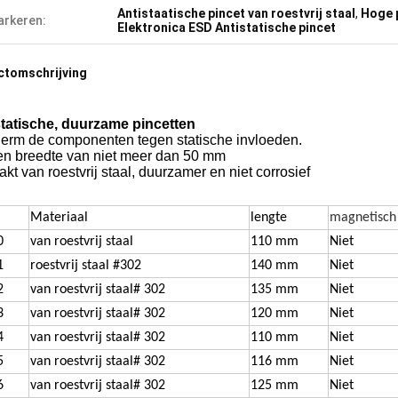
Antistaatische pincet van roestvrij staal
,
Hoge p
rkeren:
Elektronica ESD Antistatische pincet
ctomschrijving
statische, duurzame pincetten
erm de componenten tegen statische invloeden.
en breedte van niet meer dan 50 mm
t van roestvrij staal, duurzamer en niet corrosief
Materiaal
lengte
magnetisch
0
van roestvrij staal
110 mm
Niet
1
roestvrij staal #302
140 mm
Niet
2
van roestvrij staal
# 302
135 mm
Niet
3
van roestvrij staal
# 302
120 mm
Niet
4
van roestvrij staal
# 302
110 mm
Niet
5
van roestvrij staal
# 302
116 mm
Niet
6
van roestvrij staal
# 302
125 mm
Niet