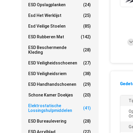
ESD Opslagplanken
(24)
Esd Het Werklijst
(25)
Esd Veilige Stoelen
(85)
ESD Rubberen Mat
(142)
ESD Beschermende
(28)
Kleding
ESD Veiligheidsschoenen
(27)
ESD Veiligheidsriem
(38)
Gedeta
ESD Handhandschoenen
(29)
Schone Kamer Doekjes
(20)
Ti
Elektrostatische
(41)
Lossingshulpmiddelen
O
On
ESD Bureaulevering
(28)
Ge
ESD Acrylblad
(22)