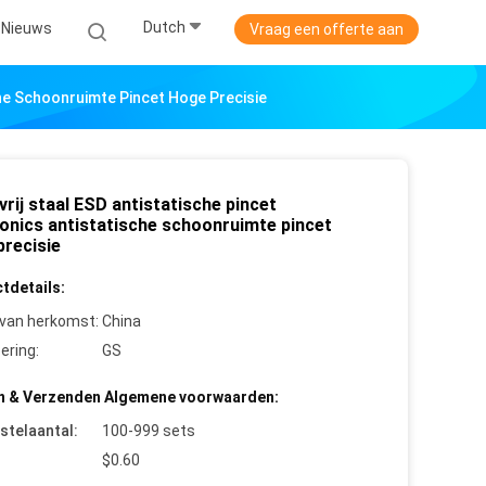
Dutch
Nieuws
Vraag een offerte aan
che Schoonruimte Pincet Hoge Precisie
rij staal ESD antistatische pincet
ronics antistatische schoonruimte pincet
precisie
tdetails:
 van herkomst:
China
cering:
GS
n & Verzenden Algemene voorwaarden:
stelaantal:
100-999 sets
$0.60