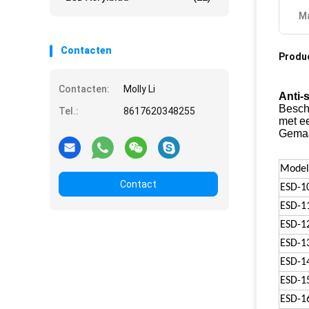
Ma
Contacten
Produ
Contacten:
Molly Li
Anti-
Besch
Tel.:
8617620348255
met e
Gemaak
Model
Contact
ESD-1
ESD-1
ESD-1
ESD-1
ESD-1
ESD-1
ESD-1