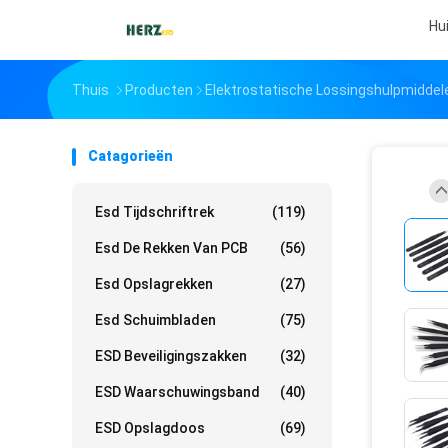
Hu
Thuis
Producten
Elektrostatische Lossingshulpmiddel
Catagorieën
Esd Tijdschriftrek
(119)
Esd De Rekken Van PCB
(56)
Esd Opslagrekken
(27)
Esd Schuimbladen
(75)
ESD Beveiligingszakken
(32)
ESD Waarschuwingsband
(40)
ESD Opslagdoos
(69)