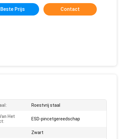
Beste Prijs
Contact
aal:
Roestvrij staal
Van Het
ESD-pincetgereedschap
t:
Zwart