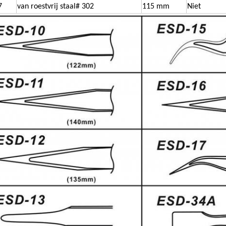
7
van roestvrij staal
# 302
115 mm
Niet