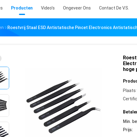
is
Producten
Video's
Ongeveer Ons
Contact De V.S.
en
Roestvrij Staal ESD Antistatische Pincet Electronics Antistatis
Roestv
Elect
hoge 
Produc
Plaats
Certifi
Betale
Min. be
Prijs: