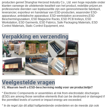
producten geniet Shanghai Herzesd Industry Co., Ltd. een hoge reputatie onder
klanten vanwege de uitstekende kwaliteit van het product, redelijke prijzen,en
professionele diensten van topklasseWe zijn een gerenommeerde fabrikant,
leverancier, exporteur en handelaar van ESD-producten, waaronder ESD-
apparatuur, antistatische apparatuur, ESD-werkstation accessoires,ESD
Beschermingszakken, ESD Magazine Racks, ESD PCB trolleys, ESD
Workstation, ESD Garments, ESD Fabrics, Safe Packaging Materials, ESD
Control Materials, Static Control Equipment, enz.
Verpakking en verzending
Veelgestelde vragen
V1. Waarom heeft u ESD-bescherming nodig voor uw productielijn?
* Electronic Components or assemblies at risk from electrostatic discharges
(ESD) are among those sensitive elements that can be destroyed or damaged if
the permitted levels of current or impact energy are exceeded.
* In de regel zijn dit altijd halfgeleidende onderdelen en de meeste zijn ook