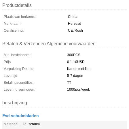
Productdetails
Plaats van herkomst:
China
Merknaam:
Herzesd
Certificering:
CE, Rosh
Betalen & Verzenden Algemene voorwaarden
Min. bestelaantal:
300PCS
Prijs:
0.1-10USD
Verpakking Details:
Karton met film
Levertijd:
5-7 dagen
Betalingscondities:
TT
Levering vermogen:
1000pcs/week
beschrijving
Esd schuimbladen
Materiaal:
Pu schuim