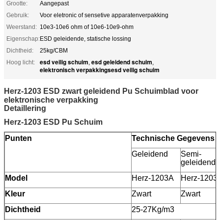
Grootte:
Aangepast
Gebruik:
Voor eletronic of sensetive apparatenverpakking
Weerstand:
10e3-10e6 ohm of 10e6-10e9-ohm
Eigenschap:
ESD geleidende, statische lossing
Dichtheid:
25kg/CBM
esd veilig schuim
esd geleidend schuim
Hoog licht:
,
,
elektronisch verpakkingsesd veilig schuim
Herz-1203 ESD zwart geleidend Pu Schuimblad voor
elektronische verpakking
Detaillering
Herz-1203 ESD Pu Schuim
Punten
Technische Gegevens
Geleidend
Semi-
geleidend
Model
Herz-1203A
Herz-1203
Kleur
Zwart
Zwart
Dichtheid
25-27Kg/m3