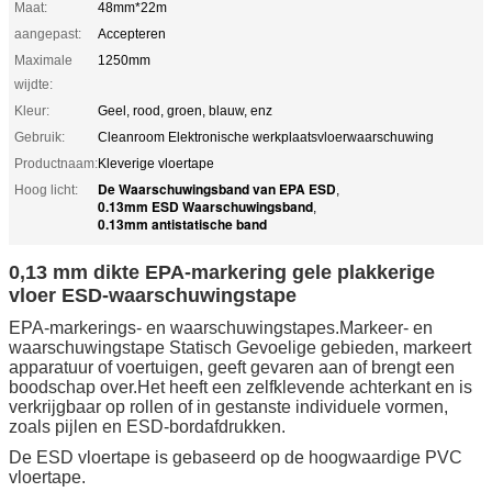
Maat:
48mm*22m
aangepast:
Accepteren
Maximale
1250mm
wijdte:
Kleur:
Geel, rood, groen, blauw, enz
Gebruik:
Cleanroom Elektronische werkplaatsvloerwaarschuwing
Productnaam:
Kleverige vloertape
De Waarschuwingsband van EPA ESD
Hoog licht:
,
0.13mm ESD Waarschuwingsband
,
0.13mm antistatische band
0,13 mm dikte EPA-markering gele plakkerige
vloer ESD-waarschuwingstape
EPA-markerings- en waarschuwingstapes.Markeer- en
waarschuwingstape Statisch Gevoelige gebieden, markeert
apparatuur of voertuigen, geeft gevaren aan of brengt een
boodschap over.Het heeft een zelfklevende achterkant en is
verkrijgbaar op rollen of in gestanste individuele vormen,
zoals pijlen en ESD-bordafdrukken.
De ESD vloertape is gebaseerd op de hoogwaardige PVC
vloertape.