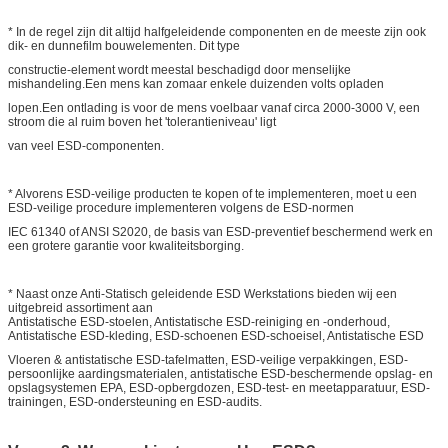
* In de regel zijn dit altijd halfgeleidende componenten en de meeste zijn ook
dik- en dunnefilm bouwelementen. Dit type
constructie-element wordt meestal beschadigd door menselijke
mishandeling.Een mens kan zomaar enkele duizenden volts opladen
lopen.Een ontlading is voor de mens voelbaar vanaf circa 2000-3000 V, een
stroom die al ruim boven het 'tolerantieniveau' ligt
van veel ESD-componenten.
* Alvorens ESD-veilige producten te kopen of te implementeren, moet u een
ESD-veilige procedure implementeren volgens de ESD-normen
IEC 61340 of ANSI S2020, de basis van ESD-preventief beschermend werk en
een grotere garantie voor kwaliteitsborging.
* Naast onze Anti-Statisch geleidende ESD Werkstations bieden wij een
uitgebreid assortiment aan
Antistatische ESD-stoelen, Antistatische ESD-reiniging en -onderhoud,
Antistatische ESD-kleding, ESD-schoenen ESD-schoeisel, Antistatische ESD
Vloeren & antistatische ESD-tafelmatten, ESD-veilige verpakkingen, ESD-
persoonlijke aardingsmaterialen, antistatische ESD-beschermende opslag- en
opslagsystemen EPA, ESD-opbergdozen, ESD-test- en meetapparatuur, ESD-
trainingen, ESD-ondersteuning en ESD-audits.