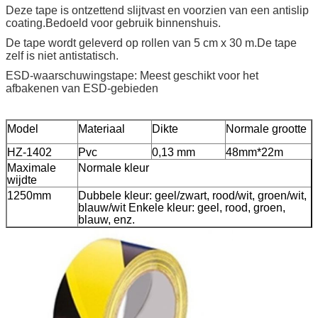
Deze tape is ontzettend slijtvast en voorzien van een antislip
coating.Bedoeld voor gebruik binnenshuis.
De tape wordt geleverd op rollen van 5 cm x 30 m.De tape
zelf is niet antistatisch.
ESD-waarschuwingstape: Meest geschikt voor het
afbakenen van ESD-gebieden
Model
Materiaal
Dikte
Normale grootte
HZ-1402
Pvc
0,13 mm
48mm*22m
Maximale
Normale kleur
wijdte
1250mm
Dubbele kleur: geel/zwart, rood/wit, groen/wit,
blauw/wit Enkele kleur: geel, rood, groen,
blauw, enz.