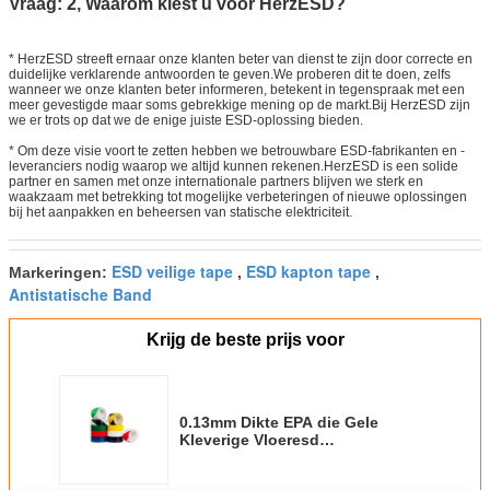
Vraag: 2, Waarom kiest u voor HerzESD?
* HerzESD streeft ernaar onze klanten beter van dienst te zijn door correcte en
duidelijke verklarende antwoorden te geven.We proberen dit te doen, zelfs
wanneer we onze klanten beter informeren, betekent in tegenspraak met een
meer gevestigde maar soms gebrekkige mening op de markt.Bij HerzESD zijn
we er trots op dat we de enige juiste ESD-oplossing bieden.
* Om deze visie voort te zetten hebben we betrouwbare ESD-fabrikanten en -
leveranciers nodig waarop we altijd kunnen rekenen.HerzESD is een solide
partner en samen met onze internationale partners blijven we sterk en
waakzaam met betrekking tot mogelijke verbeteringen of nieuwe oplossingen
bij het aanpakken en beheersen van statische elektriciteit.
ESD veilige tape
ESD kapton tape
Markeringen:
,
,
Antistatische Band
Krijg de beste prijs voor
0.13mm Dikte EPA die Gele
Kleverige Vloeresd
Waarschuwingsband merken