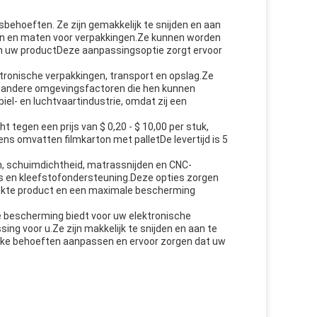
sbehoeften. Ze zijn gemakkelijk te snijden en aan
en en maten voor verpakkingen.Ze kunnen worden
n uw productDeze aanpassingsoptie zorgt ervoor
ktronische verpakkingen, transport en opslag.Ze
n andere omgevingsfactoren die hen kunnen
el- en luchtvaartindustrie, omdat zij een
 tegen een prijs van $ 0,20 - $ 10,00 per stuk,
s omvatten filmkarton met palletDe levertijd is 5
 schuimdichtheid, matrassnijden en CNC-
es en kleefstofondersteuning.Deze opties zorgen
pakte product en een maximale bescherming
e bescherming biedt voor uw elektronische
ng voor u.Ze zijn makkelijk te snijden en aan te
eke behoeften aanpassen en ervoor zorgen dat uw