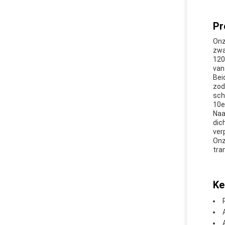
Pr
Onz
zwa
120
van
Bei
zod
sch
10e
Naa
dic
ver
Onz
tra
Ke