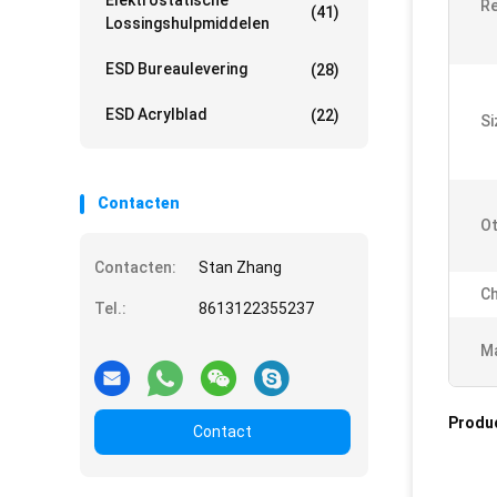
Elektrostatische
Re
(41)
Lossingshulpmiddelen
ESD Bureaulevering
(28)
ESD Acrylblad
(22)
Si
Contacten
Ot
Contacten:
Stan Zhang
Ch
Tel.:
8613122355237
Ma
Produ
Contact