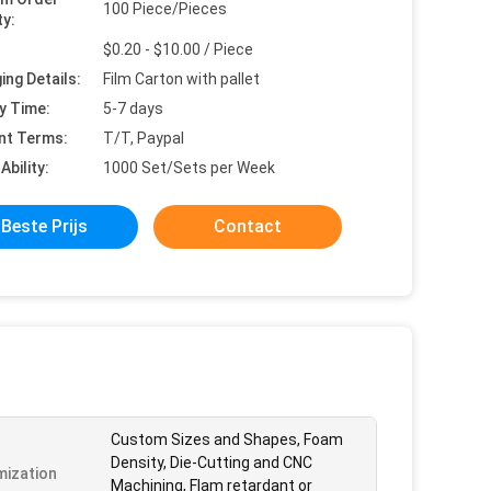
100 Piece/Pieces
ty:
$0.20 - $10.00 / Piece
ing Details:
Film Carton with pallet
y Time:
5-7 days
nt Terms:
T/T, Paypal
Ability:
1000 Set/Sets per Week
Beste Prijs
Contact
Custom Sizes and Shapes, Foam
Density, Die-Cutting and CNC
ization
Machining, Flam retardant or