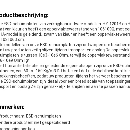
oductbeschrijving:
e ESD-schuimplaten zijn verkrijgbaar in twee modellen: HZ-1201B en 
rt van kleur en heeft een oppervlakteweerstand van 106109Ω, met 
1A-model is geleidend., zwart van kleur en heeft een oppervlaktewe
 103106Ω.cm.
de modellen van onze ESD-schuimplaten zijn ontworpen om beschermin
at uw producten veilig blijven tijdens transport en opslag.De opperv
uimplaten is tussen 10e3-10e6 Ohm, terwijl de oppervlakteweerstan
6-10e9 Ohm ligt.
st hun antistatische en geleidende eigenschappen zijn onze ESD-schu
htheden, van 60 tot 150 Kg/m3.Dit betekent dat u de dichtheid kunt kie
pakkingsbehoeften, zodat uw producten tijdens het vervoer beschermd
e ESD-schuimplaten zijn ideaal voor een breed scala van toepassinge
nsport en opslag.Ze zijn gemakkelijk te snijden en aan te passen aan u
nmerken:
Productnaam: ESD-schuimplaten
Andere producten: niet gespecificeerd
Aanpassingsopties: