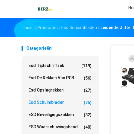
Hu
Thuis
Producten
Esd Schuimbladen
Leidende Glitter
Catagorieën
Esd Tijdschriftrek
(119)
Esd De Rekken Van PCB
(56)
Esd Opslagrekken
(27)
Esd Schuimbladen
(75)
ESD Beveiligingszakken
(32)
ESD Waarschuwingsband
(40)