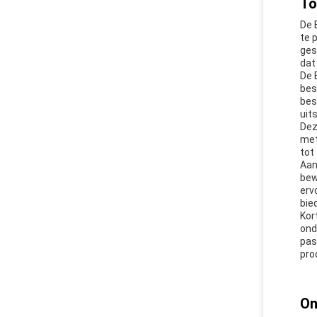
To
De 
te 
ges
dat
De 
bes
bes
uit
Dez
met
tot
Aan
bew
erv
bie
Kor
ond
pas
pro
On