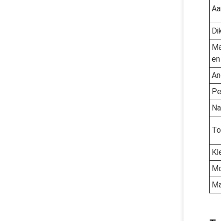
Aa
Di
Ma
en
An
Pe
Na
To
Kl
Mo
Ma