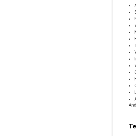
And
Te