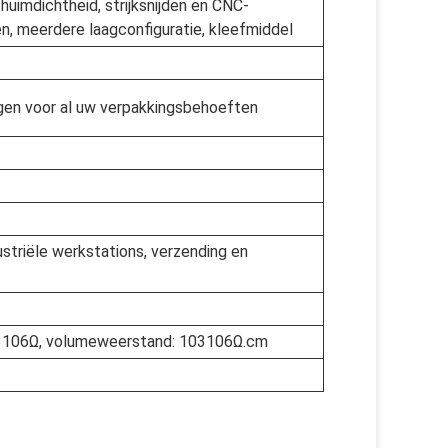
imdichtheid, strijksnijden en CNC-
n, meerdere laagconfiguratie, kleefmiddel
ngen voor al uw verpakkingsbehoeften
striële werkstations, verzending en
03106Ω, volumeweerstand: 103106Ω.cm