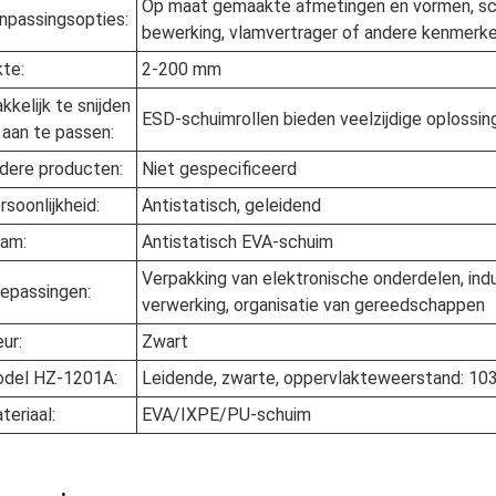
Op maat gemaakte afmetingen en vormen, schu
npassingsopties:
bewerking, vlamvertrager of andere kenmerke
kte:
2-200 mm
kkelijk te snijden
ESD-schuimrollen bieden veelzijdige oplossi
 aan te passen:
dere producten:
Niet gespecificeerd
rsoonlijkheid:
Antistatisch, geleidend
am:
Antistatisch EVA-schuim
Verpakking van elektronische onderdelen, indu
epassingen:
verwerking, organisatie van gereedschappen
eur:
Zwart
del HZ-1201A:
Leidende, zwarte, oppervlakteweerstand: 1
teriaal:
EVA/IXPE/PU-schuim