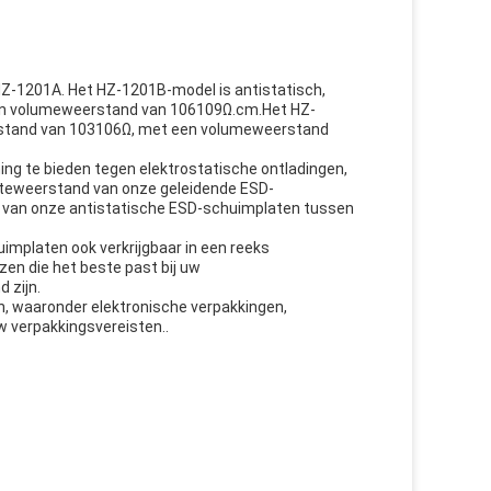
HZ-1201A. Het HZ-1201B-model is antistatisch,
een volumeweerstand van 106109Ω.cm.Het HZ-
erstand van 103106Ω, met een volumeweerstand
g te bieden tegen elektrostatische ontladingen,
lakteweerstand van onze geleidende ESD-
d van onze antistatische ESD-schuimplaten tussen
implaten ook verkrijgbaar in een reeks
zen die het beste past bij uw
 zijn.
n, waaronder elektronische verpakkingen,
w verpakkingsvereisten..