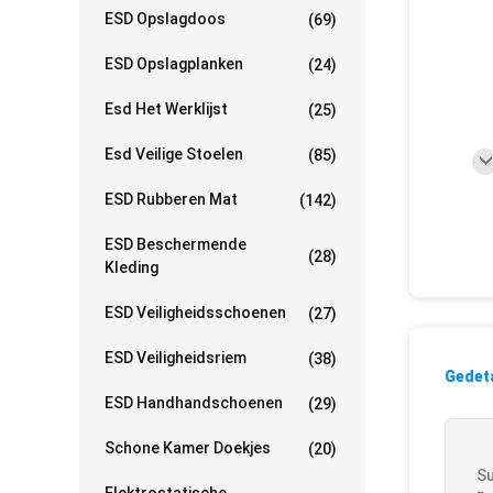
ESD Opslagdoos
(69)
ESD Opslagplanken
(24)
Esd Het Werklijst
(25)
Esd Veilige Stoelen
(85)
ESD Rubberen Mat
(142)
ESD Beschermende
(28)
Kleding
ESD Veiligheidsschoenen
(27)
ESD Veiligheidsriem
(38)
Gedeta
ESD Handhandschoenen
(29)
Schone Kamer Doekjes
(20)
S