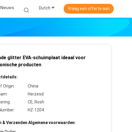
Nieuws
Dutch
Vraag een offerte aan
de glitter EVA-schuimplaat ideaal voor
ronische producten
tdetails:
f Origin:
China
aam:
Herzesd
cering:
CE, Rosh
Number:
HZ-1204
n & Verzenden Algemene voorwaarden:
um Order