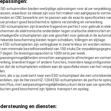
epassingen:
ESD-schuimrollen bieden veelzijdige oplossingen voor al uw verpakking
passen, waardoor ze ideaal zijn voor het maken van aangepaste vorm
neden en CNC bewerkte om te passen aan de exacte specificaties va
 uw product goed beschermd is tijdens verzending en verwerking.
ESD-schuimplaten zijn brandvertragend en perfect voor gebruik in ele
chermen de elektronische onderdelen tegen statische elektriciteit e
chadigenDe schuimplaten zijn ook geschikt voor gebruik in de automobi
stekende bescherming bieden tegen schokken, trillingen en slijtage.
e ESD-schuimplaten zijn verkrijgbaar in zwarte kleur en worden verkocht
 een minimale bestelhoeveelheid van 100 stuks.De verpakkingsgegeven
 7 dagen. De leveringscapaciteit is 1000 sets per week.
passingsmogelijkheden omvatten aangepaste afmetingen en vormen,
erking, brandvertrager of andere functies, meerdere laagconfigurati
oor dat de schuimplaten voldoen aan de specifieke eisen van het ver
den..
tom, als u op zoek bent naar een ESD-schuimplaat die een uitstekend
erdelen, zijn de Herzesd HZ-1204 ESD-schuimplaten de perfecte oplossi
sen.Plus, met aanpassingsmogelijkheden,u kunt deze aan uw specifi
ducten goed beschermd zijn tijdens transport en opslag.
dersteuning en diensten: