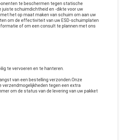
ponenten te beschermen tegen statische
e juiste schuimdichtheid en -dikte voor uw
n met het op maat maken van schuim om aan uw
ten om de effectiviteit van uw ESD-schuimplaten
informatie of om een consult te plannen met ons
ig te vervoeren en te hanteren.
ngst van een bestelling verzonden.Onze
e verzendmogelijkheden tegen een extra
ummer om de status van de levering van uw pakket