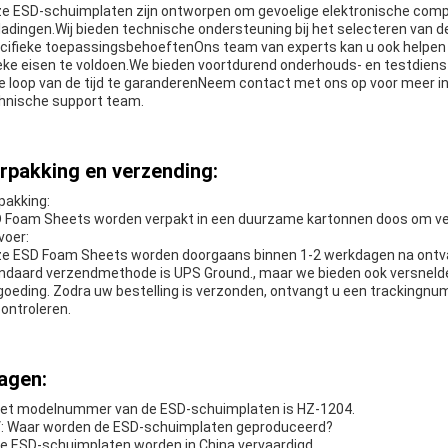
e ESD-schuimplaten zijn ontworpen om gevoelige elektronische com
ladingen.Wij bieden technische ondersteuning bij het selecteren van d
cifieke toepassingsbehoeftenOns team van experts kan u ook helpe
eke eisen te voldoen.We bieden voortdurend onderhouds- en testdiens
de loop van de tijd te garanderenNeem contact met ons op voor meer 
hnische support team.
rpakking en verzending:
pakking:
 Foam Sheets worden verpakt in een duurzame kartonnen doos om veil
voer:
e ESD Foam Sheets worden doorgaans binnen 1-2 werkdagen na ontva
ndaard verzendmethode is UPS Ground., maar we bieden ook versneld
goeding. Zodra uw bestelling is verzonden, ontvangt u een trackingn
controleren.
agen:
Het modelnummer van de ESD-schuimplaten is HZ-1204.
V: Waar worden de ESD-schuimplaten geproduceerd?
De ESD-schuimplaten worden in China vervaardigd.