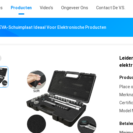
is
Producten
Video's
Ongeveer Ons
Contact De V.S.
 EVA-Schuimplaat Ideaal Voor Elektronische Producten
Leiden
elekt
Produc
Place o
Merkn
Certifi
Model 
Betale
Minim