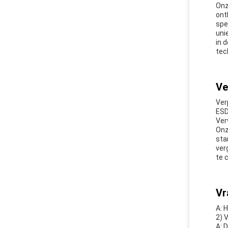
Onz
ont
spe
uni
in 
tec
Ve
Ver
ESD
Ver
Onz
sta
ver
te 
Vr
A: 
2) 
A: 