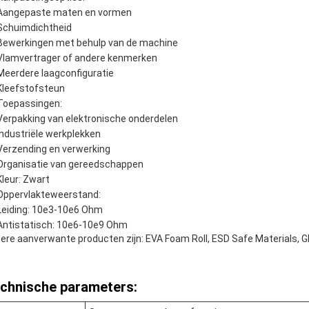
Aangepaste maten en vormen
Schuimdichtheid
Bewerkingen met behulp van de machine
Vlamvertrager of andere kenmerken
Meerdere laagconfiguratie
Kleefstofsteun
Toepassingen:
Verpakking van elektronische onderdelen
Industriële werkplekken
Verzending en verwerking
Organisatie van gereedschappen
Kleur: Zwart
Oppervlakteweerstand:
Leiding: 10e3-10e6 Ohm
Antistatisch: 10e6-10e9 Ohm
ere aanverwante producten zijn: EVA Foam Roll, ESD Safe Materials, G
chnische parameters: