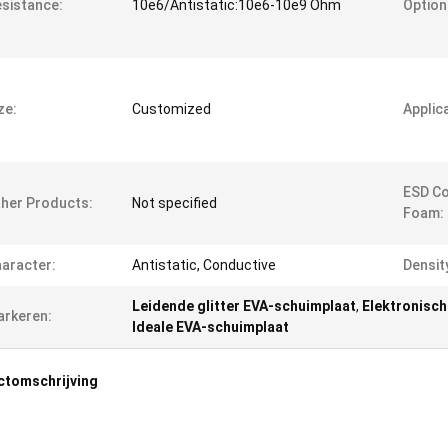
sistance:
10e6/Antistatic:10e6-10e9 Ohm
Option
ze:
Customized
Applic
ESD Co
her Products:
Not specified
Foam:
aracter:
Antistatic, Conductive
Densit
Leidende glitter EVA-schuimplaat
,
Elektronisc
rkeren:
Ideale EVA-schuimplaat
ctomschrijving